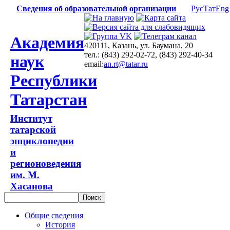
Сведения об образовательной организации
Рус
Тат
Eng
Академия
420111, Казань, ул. Баумана, 20
тел.: (843) 292-02-72, (843) 292-40-34
наук
email:
an.rt@tatar.ru
Республики
Татарстан
Институт
татарской
энциклопедии
и
регионоведения
им. М.
Хасанова
Общие сведения
История