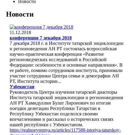
Новости
Новости
11.12.2018
конференция 7 декабря 2018
7 декабря 2018 г. в Институте татарской энциклопедии
и регионоведения АН РТ состоялась всероссийская
научно-практическая конференция «Развитие
регионоведческих исследований в Российской
Федерации: особенности и основные направления». В
ее работе, помимо сотрудников института, принимали
участие сотрудники Центра семьи и демографии АН
РТ, Института истории...
Узбекистан
Руководитель Центра изучения татарской диаспоры
Института татарской энциклопедии и регионоведения
АН РТ Хамидуллин Булат Лиронович по итогам
поездки делегации Республики Татарстан в
Республику Узбекистан поделился своими
впечатлениями и рассказал о исторических связях
нашей республики с Узбекистаном.
https://realnoevremya.ru/articles/117588-istoriya-tatarskoy-