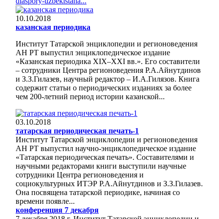
diaspory-uzbekistana...
10.10.2018
казанская периодика
Институт Татарской энциклопедии и регионоведения
АН РТ выпустил энциклопедическое издание
«Казанская периодика ХIХ–ХХI вв.». Его составители
– сотрудники Центра регионоведения Р.А.Айнутдинов
и З.З.Гилазев, научный редактор – И.А.Гилязов. Книга
содержит статьи о периодических изданиях за более
чем 200-летний период истории казанской...
03.10.2018
татарская периодическая печать-1
Институт Татарской энциклопедии и регионоведения
АН РТ выпустил научно-энциклопедическое издание
«Татарская периодическая печать». Составителями и
научными редакторами книги выступили научные
сотрудники Центра регионоведения и
социокультурных ИТЭР Р.А.Айнутдинов и З.З.Гилазев.
Она посвящена татарской периодике, начиная со
времени появле...
конференция 7 декабря
7 декабря 2018 г. Институт Татарской энциклопедии и