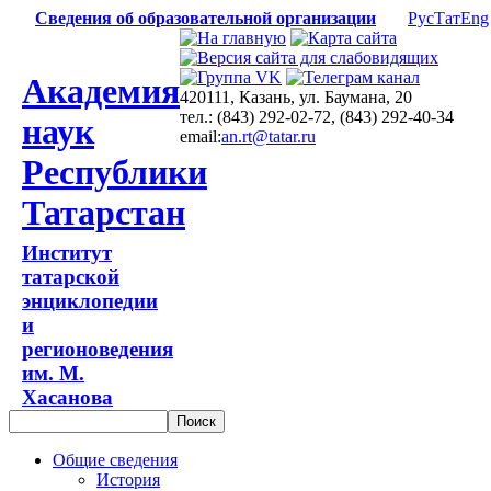
Сведения об образовательной организации
Рус
Тат
Eng
Академия
420111, Казань, ул. Баумана, 20
тел.: (843) 292-02-72, (843) 292-40-34
наук
email:
an.rt@tatar.ru
Республики
Татарстан
Институт
татарской
энциклопедии
и
регионоведения
им. М.
Хасанова
Общие сведения
История