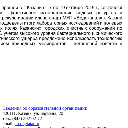
прошли в г. Казани с 17 по 19 октября 2019 г., состоялся
и, эффективное использование водных ресурсов и
 рекультивации иловых карт МУП «Водоканал» г. Казани
и подведены итоги лабораторных исследований и полевых
 полях Казанских городских очистных сооружений по
С учетом высокого уровня бактериального и химического
огического ущерба предложено использовать технологию
нием природных мелиорантов - негашеной извести
и
Сведения об образовательной организации
420111, Казань, ул. Баумана, 20
тел.: (843) 292-02-72
email:
an.rt@tatar.ru