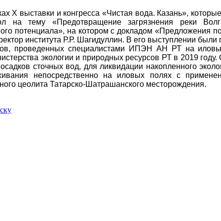
ах Х выставки и конгресса «Чистая вода. Казань», которые 
ол на тему «Предотвращение загрязнения реки Волг
ого потенциала», на котором с докладом «Предложения по
ректор института Р.Р. Шагидуллин. В его выступлении был
тов, проведенных специалистами ИПЭН АН РТ на иловых
истерства экологии и природных ресурсов РТ в 2019 году. 
 осадков сточных вод, для ликвидации накопленного экол
живания непосредственно на иловых полях с примене
ного цеолита Татарско-Шатрашанского месторождения.
иску