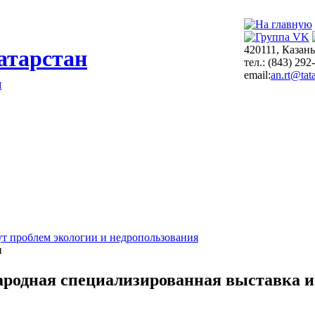
420111, Казань
атарстан
тел.: (843) 292
email:
an.rt@tata
я
т проблем экологии и недропользования
и
родная специализированная выставка и к