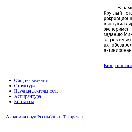
В рамк
Круглый ст
рекреационн
выступил ди
эксперимен
заданию Мин
загрязнения
их обезвре
активирован
Возврат к сп
Общие сведения
Структура
Научная деятельность
Аспирантура
Контакты
Академия наук Республики Татарстан