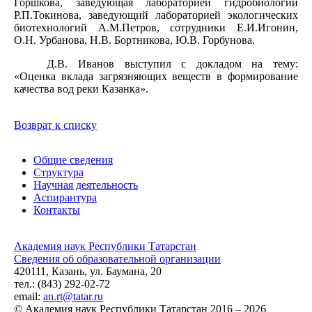
Горшкова, заведующая лабораторией гидробиологии
Р.П.Токинова, заведующий лабораторией экологических
биотехнологий А.М.Петров, сотрудники Е.И.Игонин,
О.Н. Урбанова, Н.В. Бортникова, Ю.В. Горбунова.
Д.В. Иванов выступил с докладом на тему:
«Оценка вклада загрязняющих веществ в формирование
качества вод реки Казанка».
Возврат к списку
Общие сведения
Структура
Научная деятельность
Аспирантура
Контакты
Академия наук Республики Татарстан
Сведения об образовательной организации
420111, Казань, ул. Баумана, 20
тел.: (843) 292-02-72
email:
an.rt@tatar.ru
© Академия наук Республики Татарстан 2016 – 2026