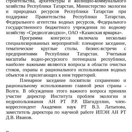
строительства, архитектуры и жилищно-коммунального
хозяйства Республики Татарстан, Министерство экологии
и природных ресурсов Республики Татарстан при
поддержке Правительства Республики Татарстан,
Федерального агентства водных ресурсов, Федерального
государственного бюджетного учреждения по водному
хозяйству «Средволгаводхоз», ОАО «Казанская ярмарка».
Программа конгресса включала несколько
специализированных мероприятий: пленарное заседание,
тематические круглые столы, бизнес-встречи с
предприятиями Республики Татарстан. Учитывая
масштабы водно-ресурсного потенциала республики,
наиболее важными являются вопросы в области очистки
стоков, охраны и рационального использования водных
объектов и прилегающих к ним территорий.
Пленарное заседание посвятили сохранению и
рациональному использованию главной реки страны -
Волги. В обсуждении этого важного вопроса приняли
участие директор Института проблем экологии и
недропользования АН РТ Р.Р. Шагидуллин, член-
корреспондент Академии наук РТ В.З. Латыпова,
заместитель директора по научной работе ИПЭН АН РТ
Д.В. Иванов.