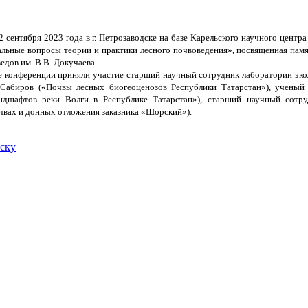
2 сентября 2023 года в г. Петрозаводске на базе Карельского научного цен
льные вопросы теории и практики лесного почвоведения», посвященная пам
едов им. В.В. Докучаева.
е конференции приняли участие старший научный сотрудник лаборатории эколо
Сабиров («Почвы лесных биогеоценозов Республики Татарстан»), ученый се
дшафтов реки Волги в Республике Татарстан»), старший научный сотруд
вах и донных отложения заказника «Шорский»).
иску