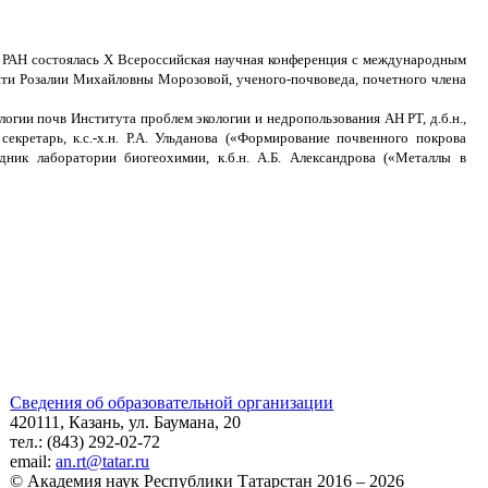
тра РАН состоялась X Всероссийская научная конференция с международным
яти Розалии Михайловны Морозовой, ученого-почвоведа, почетного члена
гии почв Института проблем экологии и недропользования АН РТ, д.б.н.,
кретарь, к.с.-х.н. Р.А. Ульданова («Формирование почвенного покрова
ник лаборатории биогеохимии, к.б.н. А.Б. Александрова («Металлы в
Сведения об образовательной организации
420111, Казань, ул. Баумана, 20
тел.: (843) 292-02-72
email:
an.rt@tatar.ru
© Академия наук Республики Татарстан 2016 – 2026