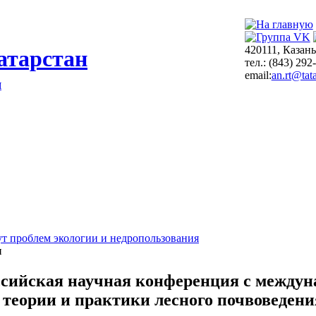
420111, Казань
атарстан
тел.: (843) 292
email:
an.rt@tata
я
т проблем экологии и недропользования
и
ссийская научная конференция с между
 теории и практики лесного почвоведени