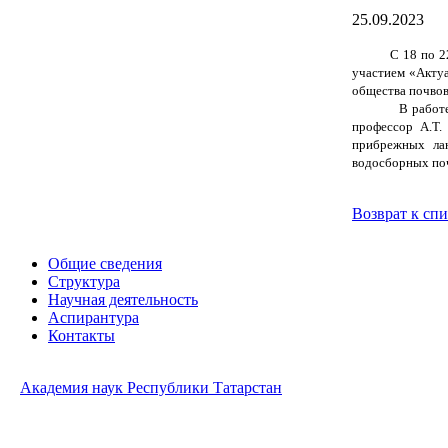
25.09.2023
С 18 по 2
участием «Актуа
общества почвов
В работ
профессор А.Т. 
прибрежных лан
водосборных поч
Возврат к сп
Общие сведения
Структура
Научная деятельность
Аспирантура
Контакты
Академия наук Республики Татарстан