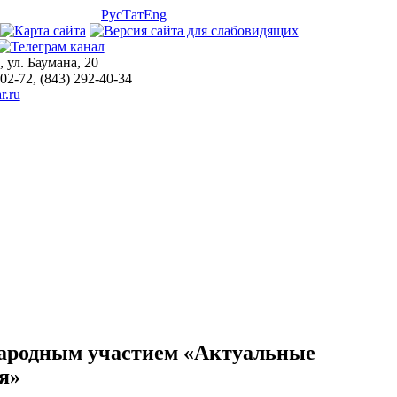
Рус
Тат
Eng
, ул. Баумана, 20
-02-72, (843) 292-40-34
r.ru
народным участием «Актуальные
я»