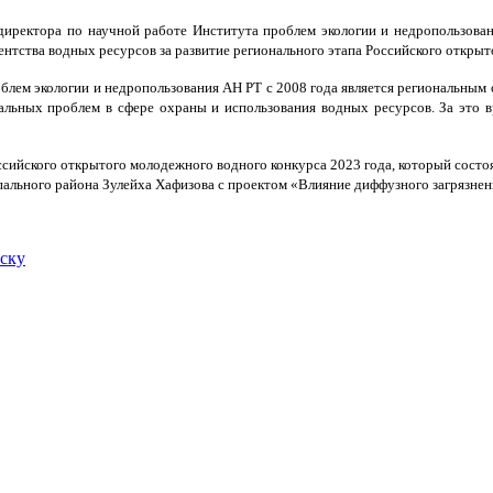
 директора по научной работе Института проблем экологии и недропользо
ентства водных ресурсов за развитие регионального этапа Российского открыт
блем экологии и недропользования АН РТ с 2008 года является региональным
льных проблем в сфере охраны и использования водных ресурсов. За это в
сийского открытого молодежного водного конкурса 2023 года, который состоял
ального района Зулейха Хафизова с проектом «Влияние диффузного загрязнени
иску