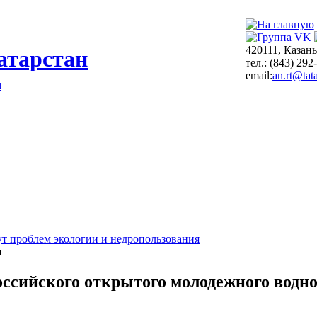
420111, Казань
атарстан
тел.: (843) 292
email:
an.rt@tata
я
т проблем экологии и недропользования
и
ссийского открытого молодежного водно