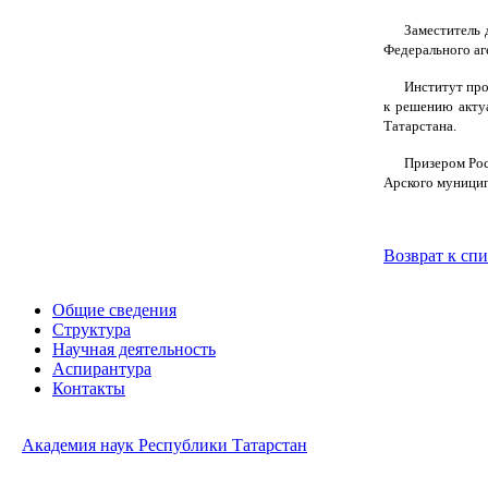
Заместитель
Федерального аг
Институт про
к решению актуа
Татарстана.
Призером Рос
Арского муницип
Возврат к сп
Общие сведения
Структура
Научная деятельность
Аспирантура
Контакты
Академия наук Республики Татарстан