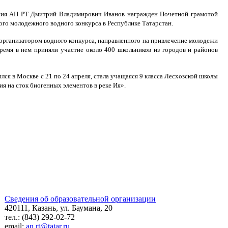
вания АН РТ Дмитрий Владимирович Иванов награжден Почетной грамотой
ого молодежного водного конкурса в Республике Татарстан.
 организатором водного конкурса, направленного на привлечение молодежи
ремя в нем приняли участие около 400 школьников из городов и районов
ся в Москве с 21 по 24 апреля, стала учащаяся 9 класса Лесхозской школы
я на сток биогенных элементов в реке Ия».
Сведения об образовательной организации
420111, Казань, ул. Баумана, 20
тел.: (843) 292-02-72
email:
an.rt@tatar.ru