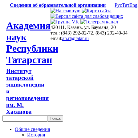
Сведения об образовательной организации
Рус
Тат
Eng
Академия
420111, Казань, ул. Баумана, 20
тел.: (843) 292-02-72, (843) 292-40-34
наук
email:
an.rt@tatar.ru
Республики
Татарстан
Институт
татарской
энциклопедии
и
регионоведения
им. М.
Хасанова
Общие сведения
История