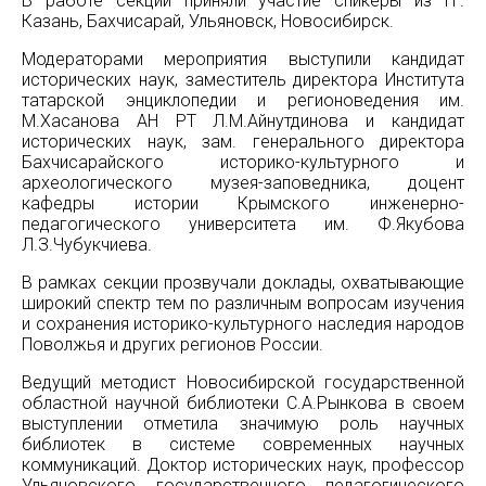
В работе секции приняли участие спикеры из гг.
Казань, Бахчисарай, Ульяновск, Новосибирск.
Модераторами мероприятия выступили кандидат
исторических наук, заместитель директора Института
татарской энциклопедии и регионоведения им.
М.Хасанова АН РТ Л.М.Айнутдинова и кандидат
исторических наук, зам. генерального директора
Бахчисарайского историко-культурного и
археологического музея-заповедника, доцент
кафедры истории Крымского инженерно-
педагогического университета им. Ф.Якубова
Л.З.Чубукчиева.
В рамках секции прозвучали доклады, охватывающие
широкий спектр тем по различным вопросам изучения
и сохранения историко-культурного наследия народов
Поволжья и других регионов России.
Ведущий методист Новосибирской государственной
областной научной библиотеки С.А.Рынкова в своем
выступлении отметила значимую роль научных
библиотек в системе современных научных
коммуникаций. Доктор исторических наук, профессор
Ульяновского государственного педагогического