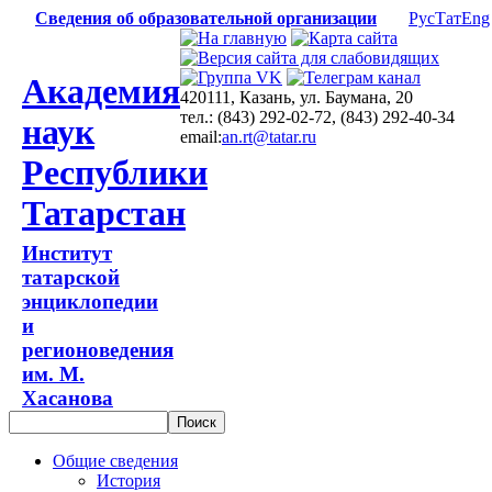
Сведения об образовательной организации
Рус
Тат
Eng
Академия
420111, Казань, ул. Баумана, 20
тел.: (843) 292-02-72, (843) 292-40-34
наук
email:
an.rt@tatar.ru
Республики
Татарстан
Институт
татарской
энциклопедии
и
регионоведения
им. М.
Хасанова
Общие сведения
История