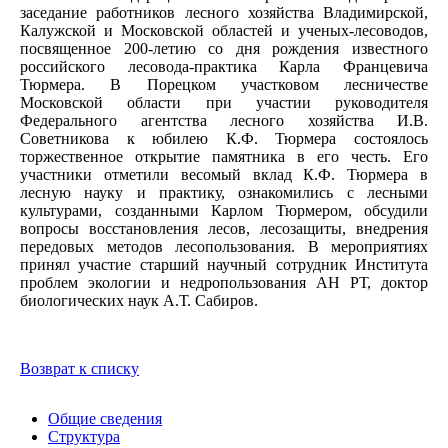
заседание работников лесного хозяйства Владимирской,
Калужской и Московской областей и ученых-лесоводов,
посвященное 200-летию со дня рождения известного
российского лесовода-практика Карла Францевича
Тюрмера. В Порецком участковом лесничестве
Московской области при участии руководителя
Федерального агентства лесного хозяйства И.В.
Советникова к юбилею К.Ф.
Тюрмера состоялось
торжественное открытие памятника в его честь. Его
участники
отметили
весомый вклад К.Ф. Тюрмера в
лесную науку и практику,
ознакомились с лесными
культурами, созданными
Карлом Тюрмером, обсудили
вопросы
восстановления лесов, лесозащиты, внедрения
передовых методов лесопользования.
В мероприятиях
принял участие
старший научный сотрудник Института
проблем экологии и недропользования АН РТ, доктор
биологических наук
А.Т. Сабиров.
Возврат к списку
Общие сведения
Структура