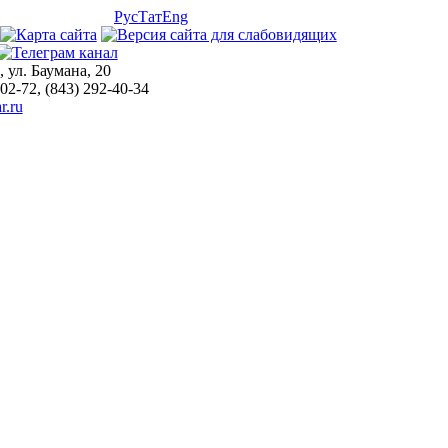
Рус
Тат
Eng
, ул. Баумана, 20
-02-72, (843) 292-40-34
r.ru