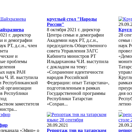
круглый стол "Народы
России"
29.09.
айхразиева
8 октября 2021 г. директор
Кругл
021 г. директор
Центра семьи и демографии
28 сен
ьи и демографии
Академии наук РТ, д.с.н.,
семьи
к РТ, д.с.н., член
председатель Общественного
наук Р
вета
совета Управления ЗАГС
провел
ческие и
Кабинета министров РТ
«Демо
ые проблемы
Ильдарханова Ч.И. выступила
монит
деления
с докладом на тему:
Татарс
ых наук РАН
«Сохранение идентичности
управ
а Ч. И. выступила
народов Российской
Круглы
и Республиканской
Федерации: опыт Татарстана»,
рамка
ой организации
подготовленным в рамках
приур
ов Республики
Государственной программы
дня о
под
Республики Татарстан
Респуб
ьством заместителя
«Сохран...
летию 
истра...
...
эфир
28.09.2021
28.09.
елеканала «Эфир» о
Репортаж тнв на татарском
репор