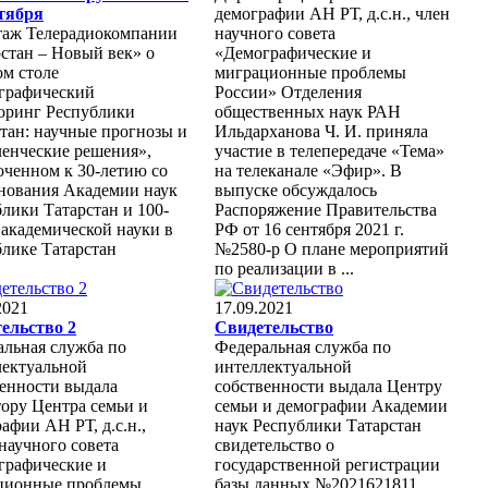
нтября
демографии АН РТ, д.с.н., член
таж Телерадиокомпании
научного совета
стан – Новый век» о
«Демографические и
ом столе
миграционные проблемы
графический
России» Отделения
оринг Республики
общественных наук РАН
тан: научные прогнозы и
Ильдарханова Ч. И. приняла
ленческие решения»,
участие в телепередаче «Тема»
оченном к 30-летию со
на телеканале «Эфир». В
снования Академии наук
выпуске обсуждалось
лики Татарстан и 100-
Распоряжение Правительства
академической науки в
РФ от 16 сентября 2021 г.
лике Татарстан
№2580-р О плане мероприятий
по реализации в ...
2021
17.09.2021
тельство 2
Свидетельство
альная служба по
Федеральная служба по
лектуальной
интеллектуальной
венности выдала
собственности выдала Центру
ору Центра семьи и
семьи и демографии Академии
афии АН РТ, д.с.н.,
наук Республики Татарстан
научного совета
свидетельство о
графические и
государственной регистрации
ционные проблемы
базы данных №2021621811