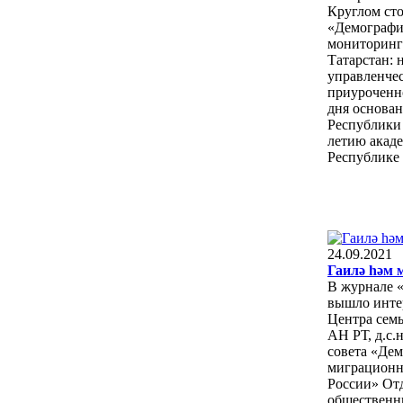
Круглом ст
«Демографи
мониторинг
Татарстан: 
управленче
приуроченн
дня основа
Республики 
летию акаде
Республике 
24.09.2021
Гаилә hәм 
В журнале 
вышло инте
Центра сем
АН РТ, д.с.н
совета «Де
миграционн
России» От
общественн