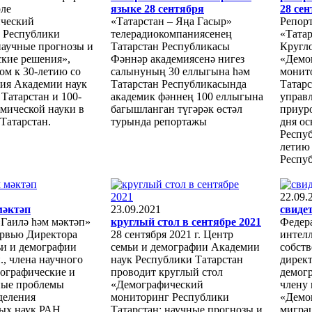
оле
языке 28 сентября
28 се
ческий
«Татарстан – Яңа Гасыр»
Репор
 Республики
телерадиокомпаниясенең
«Татар
научные прогнозы и
Татарстан Республикасы
Кругл
ские решения»,
Фәннәр академиясенә нигез
«Демо
ом к 30-летию со
салынуның 30 еллыгына һәм
монит
ния Академии наук
Татарстан Республикасында
Татарс
Татарстан и 100-
академик фәннең 100 еллыгына
управ
мической науки в
багышланган түгәрәк өстәл
приур
Татарстан.
турында репортажы
дня о
Респуб
летию 
Респуб
22.09.
мәктәп
23.09.2021
свиде
«Гаилә hәм мәктәп»
круглый стол в сентябре 2021
Федер
рвью Директора
28 сентября 2021 г. Центр
интел
ьи и демографии
семьи и демографии Академии
собст
., члена научного
наук Республики Татарстан
директ
мографические и
проводит круглый стол
демогр
ые проблемы
«Демографический
члену 
деления
мониторинг Республики
«Демо
ых наук РАН
Татарстан: научные прогнозы и
мигра