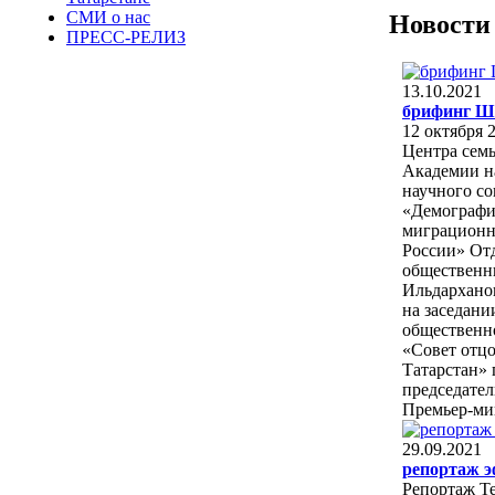
СМИ о нас
Новости
ПРЕСС-РЕЛИЗ
13.10.2021
брифинг Ш
12 октября 2
Центра сем
Академии нау
научного со
«Демографи
миграционн
России» От
общественн
Ильдарханов
на заседани
общественн
«Совет отц
Татарстан» 
председател
Премьер-мин
29.09.2021
репортаж 
Репортаж Т