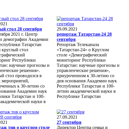
2021
ый стол 28 сентября
29.09.2021
тября 2021 г. Центр
репортаж Татарстан-24 28
 и демографии Академии
сентября
еспублики Татарстан
Репортаж Телеканала
 круглый стол
«Татарстан-24» о Круглом
графический
столе «Демографический
оринг Республики
мониторинг Республики
тан: научные прогнозы и
Татарстан: научные прогнозы и
ленческие решения».
управленческие решения»,
й стол проводился в
приуроченном к 30-летию со
х мероприятий,
дня основания Академии наук
оченных к 30-летию со
Республики Татарстан и 100-
снования Академии наук
летию академической науки в
лики Татарстан и 100-
Республике Татарстан
академической науки в
27.09.2021
2021
27 сентября
таж тнв о круглом столе
Директор Центра семьи и