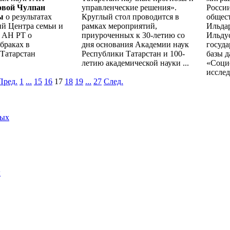
овой Чулпан
управленческие решения».
Росси
ы
о результатах
Круглый стол проводится в
общес
ий Центра семьи и
рамках мероприятий,
Ильда
 АН РТ о
приуроченных к 30-летию со
Ильдус
браках в
дня основания Академии наук
госуда
 Татарстан
Республики Татарстан и 100-
базы 
летию академической науки ...
«Соци
исслед
Пред.
1
...
15
16
17
18
19
...
27
След.
ных
х