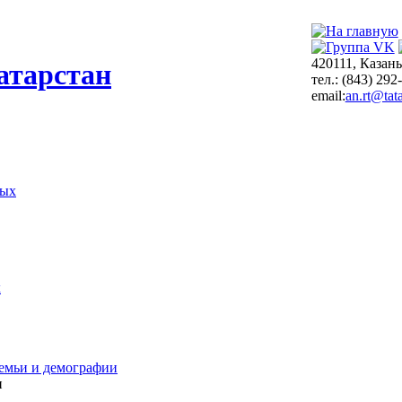
420111, Казань
атарстан
тел.: (843) 292
email:
an.rt@tata
ных
х
емьи и демографии
и