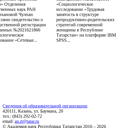
и» Отделения
«Социологическое
твенных наук РАН
исследование «Трудовая
рхановой Чулпан
занятость в структуре
овне свидетельство о
репродуктивно-родительских
рственной регистрации
стратегий современной
данных №2021621866
женщины в Республике
ологическое
Татарстан» на платформе IBM
ование «Сетевые...
SPSS...
Сведения об образовательной организации
420111, Казань, ул. Баумана, 20
тел.: (843) 292-02-72
email:
an.rt@tatar.ru
© Академия наук Республики Татарстан 2016 – 2026