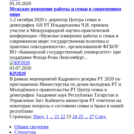
05.10.2020
Мужское измерение работы и семьи в современном
мире
1-2 октября 2020 г. директор Центра семьи и
демографии АН РТ Ильдарханова Ч.И. приняла
участие в Международной научно-практической
конференции «Мужское измерение работы и семьи в
современном мире: государственная политика и
практики повседневности», организованной ФГБОУ
ВО «Башкирский государственный университет» при
поддержке Фонда Розы Люксембург...
03.07.2020
КР2020
В рамках мероприятий Кадрового резерва РТ 2020 по
приглашению Министерства по делам молодежи РТ и
Молодёжного правительства РТ Центр семьи и
демографии Академии наук Республики Татарстан и
Управление Загс Кабинета министров РТ ответили на
некоторые вопросы о состоянии семьи и брака в нашей
республике
Страницы:
Пред.
1
...
21
22
23
24
25
...
27
След.
Общие сведения
Структура