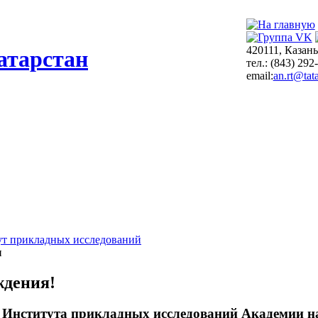
420111, Казань
атарстан
тел.: (843) 292
email:
an.rt@tata
т прикладных исследований
и
ждения!
 Института прикладных исследований Академии на