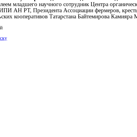
леем младшего научного сотрудник Центра органическо
ИПИ АН РТ, Президента Ассоциации фермеров, кресть
ьских кооперативов Татарстана Байтемирова Камияра 
ий
иску