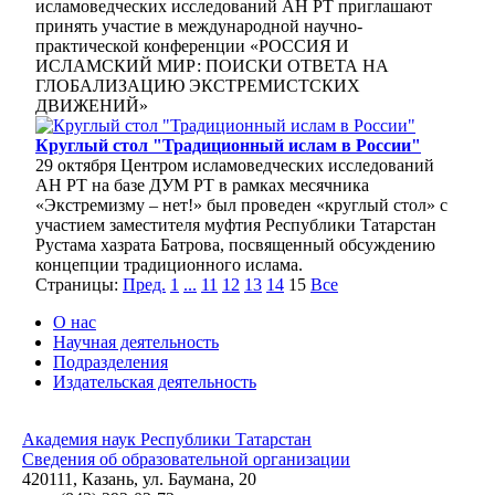
исламоведческих исследований АН РТ приглашают
принять участие в международной научно-
практической конференции «РОССИЯ И
ИСЛАМСКИЙ МИР: ПОИСКИ ОТВЕТА НА
ГЛОБАЛИЗАЦИЮ ЭКСТРЕМИСТСКИХ
ДВИЖЕНИЙ»
Круглый стол "Традиционный ислам в России"
29 октября Центром исламоведческих исследований
АН РТ на базе ДУМ РТ в рамках месячника
«Экстремизму – нет!» был проведен «круглый стол» с
участием заместителя муфтия Республики Татарстан
Рустама хазрата Батрова, посвященный обсуждению
концепции традиционного ислама.
Страницы:
Пред.
1
...
11
12
13
14
15
Все
О нас
Научная деятельность
Подразделения
Издательская деятельность
Академия наук Республики Татарстан
Сведения об образовательной организации
420111, Казань, ул. Баумана, 20