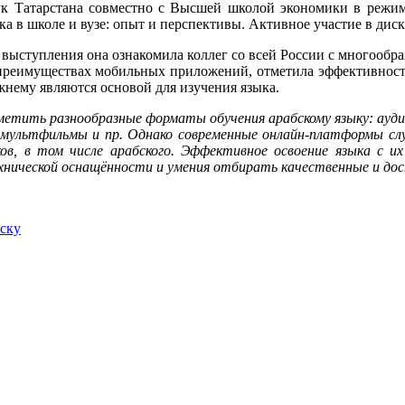
к Татарстана совместно с Высшей школой экономики в режим
ыка в школе и вузе: опыт и перспективы. Активное участие в ди
о выступления она ознакомила коллег со всей России с многообр
 преимуществах мобильных приложений, отметила эффективност
жнему являются основой для изучения языка.
етить разнообразные форматы обучения арабскому языку: аудио
 мультфильмы и пр. Однако современные онлайн-платформы с
ков, в том числе арабского. Эффективное освоение языка с
нической оснащённости и умения отбирать качественные и до
иску