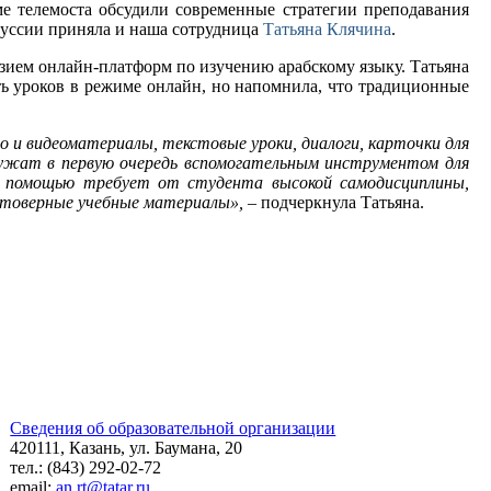
е телемоста обсудили современные стратегии преподавания
скуссии приняла и наша сотрудница
Татьяна Клячина
.
азием онлайн-платформ по изучению арабскому языку. Татьяна
ь уроков в режиме онлайн, но напомнила, что традиционные
 и видеоматериалы, текстовые уроки, диалоги, карточки для
лужат в первую очередь вспомогательным инструментом для
 их помощью требует от студента высокой самодисциплины,
стоверные учебные материалы»,
– подчеркнула Татьяна.
Сведения об образовательной организации
420111, Казань, ул. Баумана, 20
тел.: (843) 292-02-72
email:
an.rt@tatar.ru