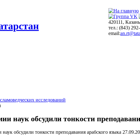
420111, Казань
атарстан
тел.: (843) 292
email:
an.rt@tata
сламоведческих исследований
и
мии наук обсудили тонкости преподавани
27.09.2