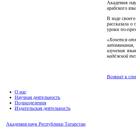
Академия нау
арабского яз
В ходе своег
рассказала о
уроки по-пре
«Хочется отм
запоминания,
изучения язы
надёжной тех
Возврат к сп
О нас
Научная деятельность
Подразделения
Издательская деятельность
Академия наук Республики Татарстан