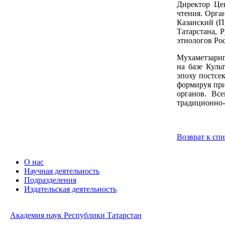
Директор Це
чтения. Орга
Казанский (П
Татарстана, 
этнологов Ро
Мухаметзарип
на базе Куль
эпоху постсе
формируя при
органов. Вс
традиционно-
Возврат к сп
О нас
Научная деятельность
Подразделения
Издательская деятельность
Академия наук Республики Татарстан