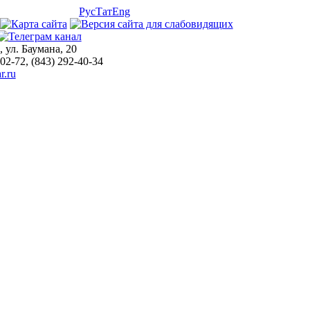
Рус
Тат
Eng
, ул. Баумана, 20
-02-72, (843) 292-40-34
r.ru