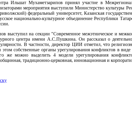
нтра Ильшат Мухаметзарипов принял участие в Межрегионал
низаторами мероприятия выступили Министерство культуры Ре
риволжский) федеральный университет, Казанская государствен
Русское национально-культурное объединение Республики Татар
ссии.
ов выступил на секции "Современное межэтническое и межкон
турного центра имени А.С.Пушкина. Он рассказал о деятельн
кулярности. В частности, директор ЦИИ отметил, что религиозн
 этом собственные органы урегулирования конфликтов в виде
его же можно выделить 4 модели урегулирования конфликт
общинная, традиционно-церковная, инновационная и корпорати
иску