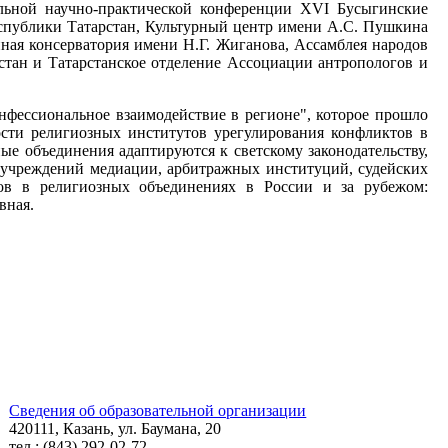
ьной научно-практической конференции XVI Бусыгинские
спублики Татарстан, Культурный центр имени А.С. Пушкина
ная консерватория имени Н.Г. Жиганова, Ассамблея народов
стан и Татарстанское отделение Ассоциации антропологов и
фессиональное взаимодействие в регионе", которое прошло
ости религиозных институтов урегулирования конфликтов в
ые объединения адаптируются к светскому законодательству,
 учреждений медиации, арбитражных институций, судейских
ов в религиозных объединениях в России и за рубежом:
вная.
Сведения об образовательной организации
420111, Казань, ул. Баумана, 20
тел.: (843) 292-02-72