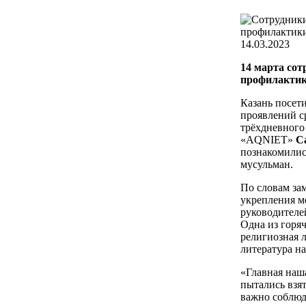
14.03.2023
14 марта сот
профилактик
Казань посет
проявлений с
трёхдневного
«AQNIET»
С
познакомилис
мусульман.
По словам зам
укрепления м
руководителе
Одна из горяч
религиозная л
литература н
«Главная наша
пытались взя
важно соблюд