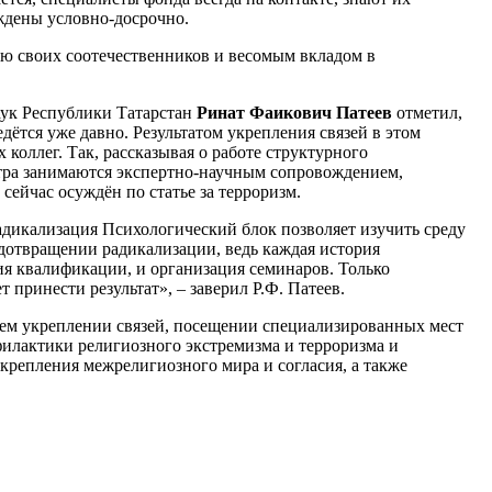
ждены условно-досрочно.
ю своих соотечественников и весомым вкладом в
аук Республики Татарстан
Ринат Фаикович Патеев
отметил,
ётся уже давно. Результатом укрепления связей в этом
 коллег. Так, рассказывая о работе структурного
нтра занимаются экспертно-научным сопровождением,
 сейчас осуждён по статье за терроризм.
адикализация Психологический блок позволяет изучить среду
едотвращении радикализации, ведь каждая история
я квалификации, и организация семинаров. Только
 принести результат», – заверил Р.Ф. Патеев.
шем укреплении связей, посещении специализированных мест
филактики религиозного экстремизма и терроризма и
крепления межрелигиозного мира и согласия, а также