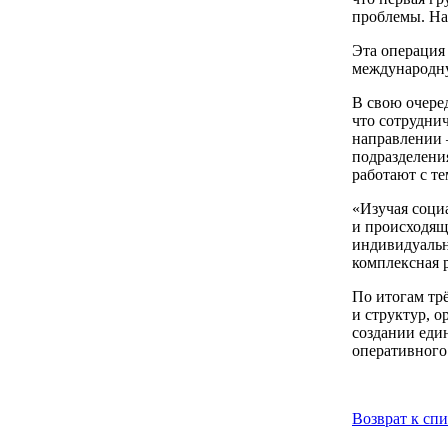
проблемы. На
Эта операция
международну
В свою очере
что сотрудни
направлении –
подразделени
работают с те
«Изучая соци
и происходящ
индивидуальн
комплексная р
По итогам тр
и структур, 
создании еди
оперативного
Возврат к сп