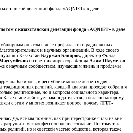
пытом с казахстанской делегаций фонда «AQNIET» в деле
ся обширным опытом в деле профилактики радикальных
благотворительных и научных организаций. В ходе своего
еспублики Казахстан
Бауржан Бакиров
, директор Фонда
Маусумбеков
и советник директора Фонда
Алим Шауметов
акже с научным сообществом, изучающим жизнь и проблемы
ауржана Бакирова, в республике многое делается для
зд традиционных религий, каждый квартал проходят собрания
олько религиозные, но и вопросы социального характера.
в Казахстане действует законодательство, согласно которому
связи с этим у многих возникает вопрос: почему ЛГБТ-
ейчас. Да, все мы помним, как при перестройке силы из вне
ь, разрушить межконфессиональное согласие. Поэтому так
х религий, но и светской частью общества, которая также