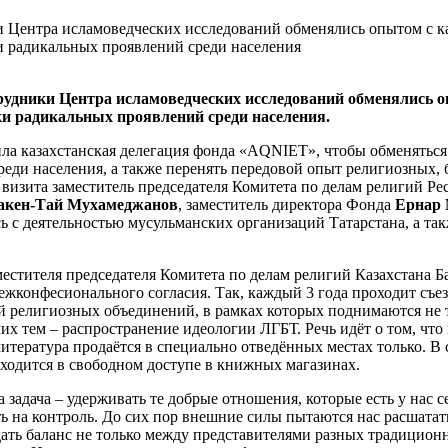
рудники Центра исламоведческих исследований обменялись о
и радикальных проявлений среди населения.
ила казахстанская делегация фонда «AQNIET», чтобы обменять
реди населения, а также перенять передовой опыт религиозных, 
 визита заместитель председателя Комитета по делам религий Р
акен-Тай Мухамеджанов
, заместитель директора Фонда
Ернар 
ь с деятельностью мусульманских организаций Татарстана, а т
естителя председателя Комитета по делам религий Казахстана Б
ежконфесионального согласия. Так, каждый 3 года проходит съе
й религиозных объединений, в рамках которых поднимаются не т
их тем – распространение идеологии ЛГБТ. Речь идёт о том, что 
итература продаётся в специально отведённых местах только. В 
аходится в свободном доступе в книжных магазинах.
 задача – удерживать те добрые отношения, которые есть у нас с
ть на контроль. До сих пор внешние силы пытаются нас расшатат
ать баланс не только между представителями разных традиционны