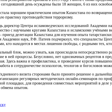
 сегодняшний день осуждены были 18 женщин, 6 из них освобо
 стала хорошим практическим опытом Казахстана по возвращени
ю практику противодействия терроризму.
дь директор Центра исламоведческих исследований Академии н
чество с научными кругами Казахстана и исламскими учёными вед
 приезд делегации Казахстана для изучения опыта татарстанских
я Академии наук, Р.Ф. Патеев подчеркнул, что специалисты Це
ми, кто находится в местах лишения свободы, с родными тех, кто
альный блок, можно узнать, как происходила непосредственно р
ие в ней процессы. Безусловно, нет однозначных рецептов в пр
ая. Здесь важна и профилактика, и проведение курсов повышени
абота в сотрудничестве психологов, теологов и богословов может
ёхдневного визита сторонами было принято решение о дальней
организации регулярных методических онлайн-семинаров по про
ной площадки, для проведения совместных мероприятий в деле у
 обмена опытом.
иску