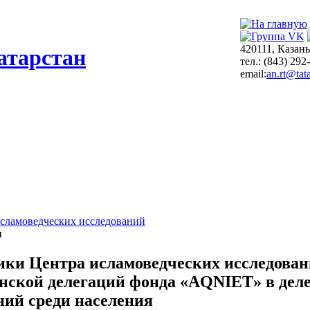
420111, Казань
атарстан
тел.: (843) 292
email:
an.rt@tata
сламоведческих исследований
и
ики Центра исламоведческих исследован
анской делегаций фонда «AQNIET» в де
ний среди населения