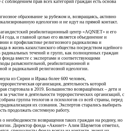
 с соблюдением прав всех категорий граждан есть основа
игиозное образование за рубежом и, возвращаясь, активно
кализированную идеологию и не идут на прямой контакт.
агандистский реабилитационный центр «AQNIET» и его
4 года, и главной целью его является объединение и
янии и профилактике религиозного радикализма и
ада в жизнь казахстанского общества посредством идейного
 радикальных течений и групп, как полноценных граждан
и фонда вместе с экспертами и соответствующими
ходы разъяснительной, реабилитационной и
ной и радикальной религиозной идеологии.
нула из Сирии и Ирака более 600 человек,
еррористическая организация, деятельность которой
рая стартовала в 2019. Большинство возвращённых – дети и
за участие в деятельности террористических организаций, с
обрана группа теологов и психологов со всей страны, перед
ерадикализация их сознания. Экспертов старались выбирать
ость продолжать системную работу.
в о необходимости возвращения таких граждан на родину, но
ологии. Директор фонда «Акниет» Алим Шауметов отметил,
ется, специалисты фонда всегда на контакте, знают их