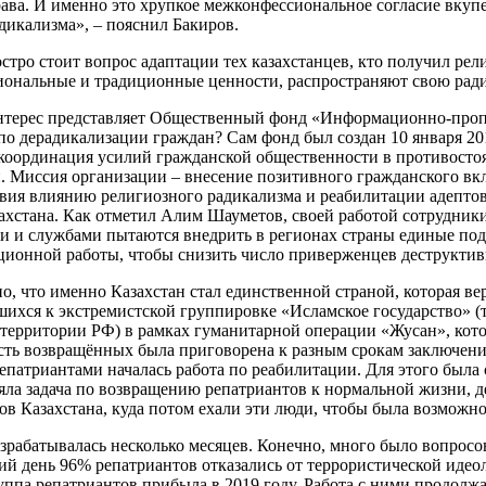
рава. И именно это хрупкое межконфессиональное согласие вкупе
дикализма», – пояснил Бакиров.
стро стоит вопрос адаптации тех казахстанцев, кто получил рел
иональные и традиционные ценности, распространяют свою ради
терес представляет Общественный фонд «Информационно-проп
по дерадикализации граждан? Сам фонд был создан 10 января 201
координация усилий гражданской общественности в противосто
. Миссия организации – внесение позитивного гражданского вкл
вия влиянию религиозного радикализма и реабилитации адептов
захстана. Как отметил Алим Шауметов, своей работой сотрудник
и и службами пытаются внедрить в регионах страны единые под
ционной работы, чтобы снизить число приверженцев деструктив
, что именно Казахстан стал единственной страной, которая вер
ихся к экстремистской группировке «Исламское государство» (т
 территории РФ) в рамках гуманитарной операции «Жусан», кото
ть возвращённых была приговорена к разным срокам заключения 
патриантами началась работа по реабилитации. Для этого была с
яла задача по возвращению репатриантов к нормальной жизни, д
нов Казахстана, куда потом ехали эти люди, чтобы была возможн
зрабатывалась несколько месяцев. Конечно, много было вопросо
ий день 96% репатриантов отказались от террористической иде
уппа репатриантов прибыла в 2019 году. Работа с ними продолжа