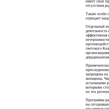
имеет свои п
отсутствия ра
Также особо о
отрицает нац
Отдельный ин
деятельность 
эффективная 
нетерпимости
противодейст
светского Ка
организациям
дерадикализа
Примечательно
присоединивш
запрещена на
женщины. Час
остальными ре
которыми сто
их тех регио
Программа ра
на сегодняшн
что первая гр