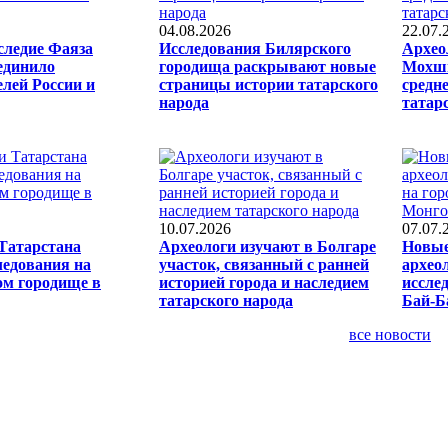
04.08.2026
22.07.
следие Фаяза
Исследования Билярского
Архео
единило
городища раскрывают новые
Мохши
елей России и
страницы истории татарского
средн
народа
татар
10.07.2026
07.07.
Татарстана
Археологи изучают в Болгаре
Новые
ледования на
участок, связанный с ранней
архео
ом городище в
историей города и наследием
иссле
татарского народа
Бай-Б
все новости