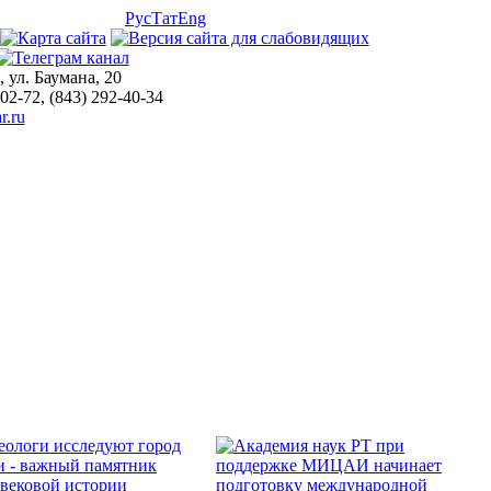
Рус
Тат
Eng
, ул. Баумана, 20
-02-72, (843) 292-40-34
r.ru