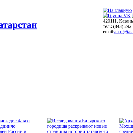
420111, Казань
атарстан
тел.: (843) 292
email:
an.rt@tata