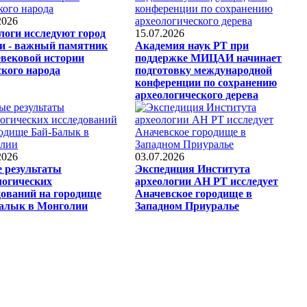
2026
логи исследуют город
15.07.2026
 - важный памятник
Академия наук РТ при
евековой истории
поддержке МИЦАИ начинает
ского народа
подготовку международной
конференции по сохранению
археологического дерева
2026
03.07.2026
 результаты
Экспедиция Института
логических
археологии АН РТ исследует
дований на городище
Аначевское городище в
алык в Монголии
Западном Приуралье