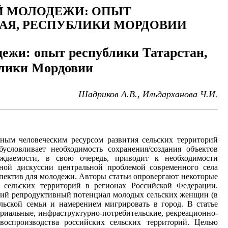
Й МОЛОДЕЖИ: ОПЫТ
РАЯ, РЕСПУБЛИКИ МОРДОВИИ
ежи: опыт республики Татарстан,
блики Мордовии
Шадриков А.В., Ильдарханова Ч.И.
жным человеческим ресурсом развития сельских территорий
словливает необходимость сохранения/создания объектов
ождаемости, в свою очередь, приводит к необходимости
ой дискуссии центральной проблемой современного села
пектив для молодежи. Авторы статьи опровергают некоторые
м сельских территорий в регионах Российской Федерации.
кий репродуктивный потенциал молодых сельских женщин (в
льской семьи и намерением мигрировать в город. В статье
риальные, инфраструктурно-потребительские, рекреационно-
воспроизводства российских сельских территорий. Целью