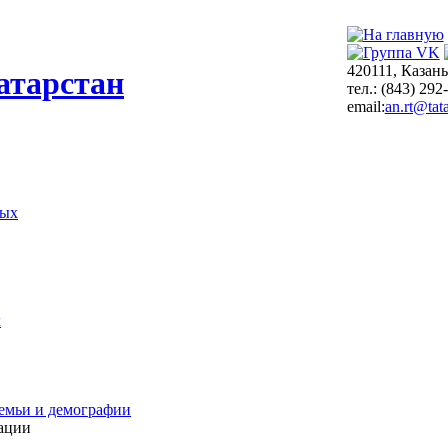
420111, Казань
атарстан
тел.: (843) 292
email:
an.rt@tata
ных
х
емьи и демографии
ации