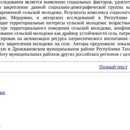
сследования является выявление социальных факторов, удовл
 закрепление данной социально-демографической группы на
временной сельской молодежи. Результаты комплекса социоло
рае, Мордовии, и авторских исследований в Республике 
щие территориальные интересы сельской молодежи: возрастн
туре территориального поведения сельской молодежи, конфли
ование сельской молодежи как драйвер устойчивости села, патр
сирован на активизации ресурса патриотического воспитания
го закрепления молодежи на селе. Авторы предложили локал
ую в Дрожжановском муниципальном районе Республики Татарс
аботу муниципальных районов других российских регионов с це
Полный текст
ных
х