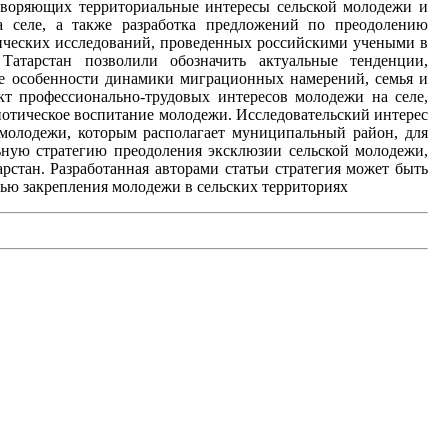
етворяющих территориальные интересы сельской молодежи и
 селе, а также разработка предложений по преодолению
гических исследований, проведенных российскими учеными в
Татарстан позволили обозначить актуальные тенденции,
ые особенности динамики миграционных намерений, семья и
кт профессионально-трудовых интересов молодежи на селе,
иотическое воспитание молодежи. Исследовательский интерес
 молодежи, которым располагает муниципальный район, для
ьную стратегию преодоления эксклюзии сельской молодежи,
тан. Разработанная авторами статьи стратегия может быть
лью закрепления молодежи в сельских территориях