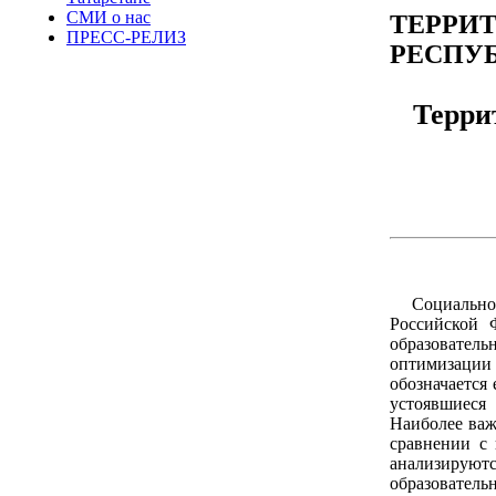
СМИ о нас
ТЕРРИ
ПРЕСС-РЕЛИЗ
РЕСПУБ
Терри
Социально
Российской 
образовател
оптимизации
обозначается
устоявшиеся
Наиболее важ
сравнении с 
анализируютс
образовател