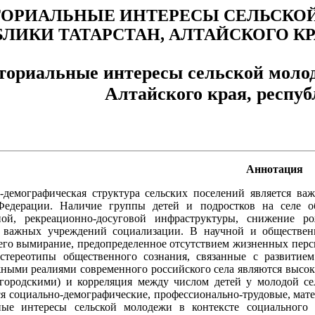
ТОРИАЛЬНЫЕ ИНТЕРЕСЫ СЕЛЬСКО
ЛИКИ ТАТАРСТАН, АЛТАЙСКОГО К
ториальные интересы сельской молод
Алтайского края, респу
Аннотация
-демографическая структура сельских поселений является ва
Федерации. Наличие группы детей и подростков на селе обу
ьной, рекреационно-досуговой инфраструктуры, снижение р
 важных учреждений социализации. В научной и общественн
 его вымирание, предопределенное отсутствием жизненных перс
 стереотипы общественного сознания, связанные с развитие
ными реалиями современного российского села являются высо
городскими) и корреляция между числом детей у молодой се
я социально-демографические, профессионально-трудовые, мате
ьные интересы сельской молодежи в контексте социального 