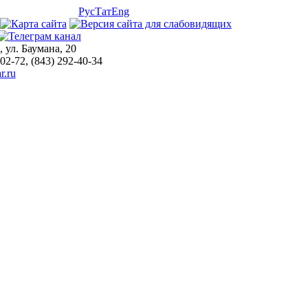
Рус
Тат
Eng
, ул. Баумана, 20
-02-72, (843) 292-40-34
r.ru