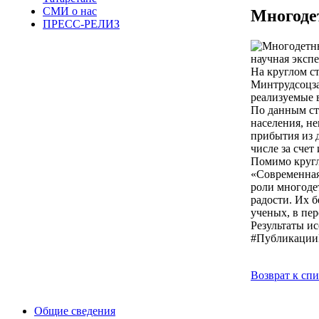
СМИ о нас
Многоде
ПРЕСС-РЕЛИЗ
научная эксп
На круглом с
Минтрудсоцза
реализуемые 
По данным ст
населения, н
прибытия из 
числе за сче
Помимо кругл
«Современная
роли многоде
радости. Их 
ученых, в пе
Результаты и
#Публикаци
Возврат к сп
Общие сведения