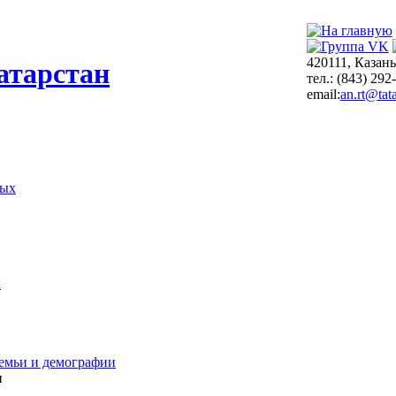
420111, Казань
атарстан
тел.: (843) 292
email:
an.rt@tata
ных
х
емьи и демографии
и