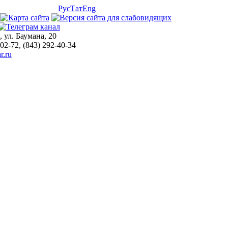
Рус
Тат
Eng
, ул. Баумана, 20
-02-72, (843) 292-40-34
r.ru