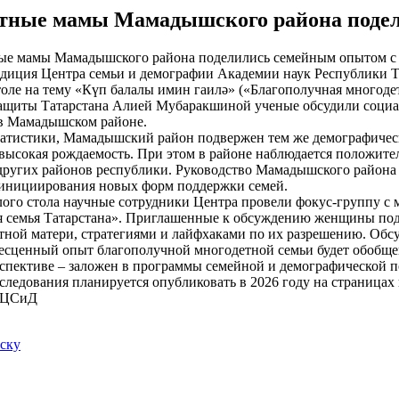
тные мамы Мамадышского района подел
едиция Центра семьи и демографии Академии наук Республики Та
толе на тему «Күп балалы имин гаилә» («Благополучная многоде
щиты Татарстана Алией Мубаракшиной ученые обсудили социа
в Мамадышском районе.
атистики, Мамадышский район подвержен тем же демографически
евысокая рождаемость. При этом в районе наблюдается положите
других районов республики. Руководство Мамадышского района 
т инициирования новых форм поддержки семей.
ого стола научные сотрудники Центра провели фокус-группу с
 семья Татарстана». Приглашенные к обсуждению женщины поде
тной матери, стратегиями и лайфхаками по их разрешению. Обс
бесценный опыт благополучной многодетной семьи будет обобще
рспективе – заложен в программы семейной и демографической 
сследования планируется опубликовать в 2026 году на страница
иЦСиД
иску