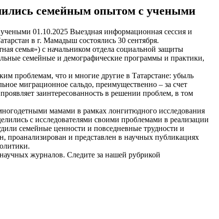
ились семейным опытом с учеными
01.10.2025
Выездная информационная сессия и
тарстан в г. Мамадыш состоялись 30 сентября.
тная семья») с начальником отдела социальной защиты
льные семейные и демографические программы и практики,
м проблемам, что и многие другие в Татарстане: убыль
льное миграционное сальдо, преимущественно – за счет
проявляет заинтересованность в решении проблем, в том
 многодетными мамами в рамках лонгитюдного исследования
лились с исследователями своими проблемами в реализации
удили семейные ценности и повседневные трудности и
н, проанализирован и представлен в научных публикациях
политики.
х научных журналов. Следите за нашей рубрикой