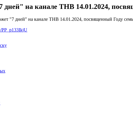
 дней" на канале ТНВ 14.01.2024, посв
ет "7 дней" на канале ТНВ 14.01.2024, посвященный Году семь
be/PP_p133IkjU
иску
ных
х