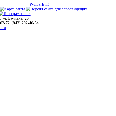
Рус
Тат
Eng
, ул. Баумана, 20
-02-72, (843) 292-40-34
r.ru