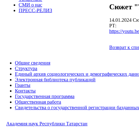
СМИ о нас
Сюжет "7
ПРЕСС-РЕЛИЗ
14.01.2024
Сюж
РТ:
https://youtu.
Возврат к сп
Общие сведения
Структура
Единый архив социологических и демографических дан
Электронная библиотека публикаций
Гранты
Контакты
Государственная программа
Общественная работа
Свидетельства о государственной регистрации базданны
Академия наук Республики Татарстан