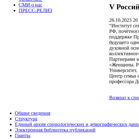
СМИ о нас
V Росси
ПРЕСС-РЕЛИЗ
26.10.2023
26 
“Институт се
РФ, почётног
поддержке Пр
будущего одн
духовной осн
коллективног
Партнерами м
«Женщины. Ра
Университет,
Центр семьи 
профессора Д
Возврат к сп
Общие сведения
Структура
Единый архив социологических и демографических дан
Электронная библиотека публикаций
Гранты