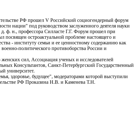
вительстве РФ прошел V Российский социогендерный форум
ости нации" под руководством заслуженного деятеля науки
. ф. н., профессора Силласте Г.Г. Форум прошел при
ыл посвящен остроактуальной проблеме настоящего и
ства - институту семьи и ее ценностному содержанию как
и военно-политического противоборства России и
женских сил, Ассоциация ученых и исследователей
льных Консультантов, Санкт-Петербургский Государственный
ый университет.
мья, здоровье, будущее", модераторами которой выступили
льстве РФ Проказина Н.В. и Каменева Т.Н.