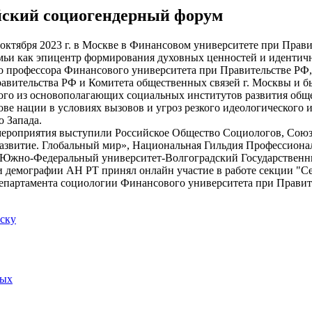
йский социогендерный форум
октября 2023 г. в Москве в Финансовом университете при Пра
мьи как эпицентр формирования духовных ценностей и идентичн
о профессора Финансового университета при Правительстве РФ, д
авительства РФ и Комитета общественных связей г. Москвы и б
ого из основополагающих социальных институтов развития обще
ове нации в условиях вызовов и угроз резкого идеологического 
о Запада.
ероприятия выступили Российское Общество Социологов, Союз 
звитие. Глобальный мир», Национальная Гильдия Профессиона
 Южно-Федеральный университет-Волгоградский Государственн
и демографии АН РТ принял онлайн участие в работе секции "Се
епартамента социологии Финансового университета при Правите
иску
ных