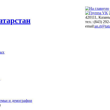
420111, Казань
атарстан
тел.: (843) 292
email:
an.rt@tata
ных
х
емьи и демографии
и