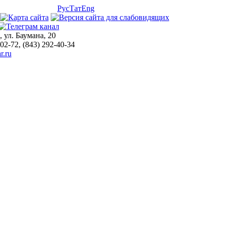
Рус
Тат
Eng
, ул. Баумана, 20
-02-72, (843) 292-40-34
r.ru