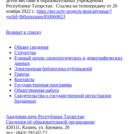
детей местами в образовательных учреждениях
Республики Татарстан. Ссылка на телепередачу от 26
ноября 2022 г.:
https://tnv.ru/tv-projects-item/adymnar/?
ysclid=lb0sznxamw850060823
Возврат к списку
Общие сведения
Структура
Единый архив социологических и демографических
данных
Электронная библиотека публикаций
Гранты
Контакты
Государственная программа
Общественная работа
Свидетельства о государственной регистрации
базданных
Академия наук Республики Татарстан
Сведения об образовательной организации
420111, Казань, ул. Баумана, 20
тел.: (843) 292-02-72