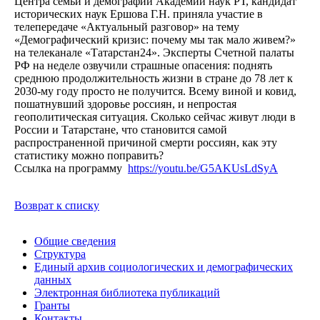
Центра семьи и демографии Академии наук РТ, кандидат
исторических наук Ершова Г.Н. приняла участие в
телепередаче «Актуальный разговор» на тему
«Демографический кризис: почему мы так мало живем?»
на телеканале «Татарстан24». Эксперты Счетной палаты
РФ на неделе озвучили страшные опасения: поднять
среднюю продолжительность жизни в стране до 78 лет к
2030-му году просто не получится. Всему виной и ковид,
пошатнувший здоровье россиян, и непростая
геополитическая ситуация. Сколько сейчас живут люди в
России и Татарстане, что становится самой
распространенной причиной смерти россиян, как эту
статистику можно поправить?
Ссылка на программу
https://youtu.be/G5AKUsLdSyA
Возврат к списку
Общие сведения
Структура
Единый архив социологических и демографических
данных
Электронная библиотека публикаций
Гранты
Контакты