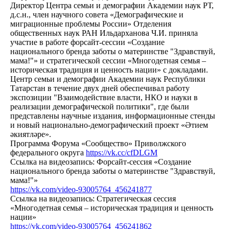
Директор Центра семьи и демографии Академии наук РТ,
д.с.н., член научного совета «Демографические и
миграционные проблемы России» Отделения
общественных наук РАН Ильдарханова Ч.И. приняла
участие в работе форсайт-сессии «Создание
национального бренда заботы о материнстве "Здравствуй,
мама!"» и стратегической сессии «Многодетная семья –
историческая традиция и ценность нации» с докладами.
Центр семьи и демографии Академии наук Республики
Татарстан в течение двух дней обеспечивал работу
экспозиции "Взаимодействие власти, НКО и науки в
реализации демографической политики", где были
представлены научные издания, информационные стенды
и новый национально-демографический проект «Әтием
әкиятләре».
Программа Форума «Сообщество» Приволжского
федерального округа
https://vk.cc/cfDLGM
Ссылка на видеозапись: Форсайт-сессия «Создание
национального бренда заботы о материнстве "Здравствуй,
мама!"»
https://vk.com/video-93005764_456241877
Ссылка на видеозапись: Стратегическая сессия
«Многодетная семья – историческая традиция и ценность
нации»
https://vk.com/video-93005764_456241862