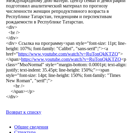
Международному дню матери. Центр семьи и демографии
подготовил аналитический материал по прогнозу
численности женщин репродуктивного возраста в
Республике Татарстан, тенденциям и перспективам
рождаемости в Республике Татарстан.
<div>
<br />
</div>
<div> Ссылка на программу<span style="font-size: 11pt; line-
height: 107%; font-family: "Calibri", "sans-serif";"><a
href="
https://www.youtube.com/watch?v=RuTonQkKTZQ
">
</span>
https://www.youtube.com/watch?v=RuTonQkKTZQ
<p
class="MsoNormal" style="margin-bottom: 0.0001pt; text-align:
justify; text-indent: 35.45pt; line-height: 150%;"><span
style="font-size: 14pt; line-height: 150%; font-family: "Times
New Roman", "serif";">
<br />
</span></p>
</div>
Возврат к списку
Общие сведения
Структура