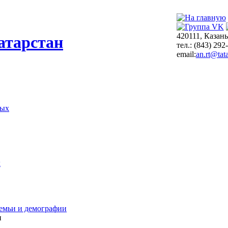
420111, Казань
атарстан
тел.: (843) 292
email:
an.rt@tata
ных
х
емьи и демографии
и