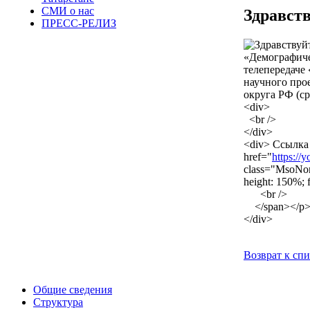
СМИ о нас
Здравст
ПРЕСС-РЕЛИЗ
«Демографиче
телепередаче 
научного про
округа РФ (с
<div>
<br />
</div>
<div> Ссылка н
href="
https:/
class="MsoNorma
height: 150%; 
<br />
</span></p
</div>
Возврат к сп
Общие сведения
Структура