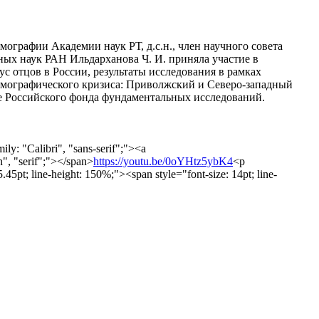
емографии Академии наук РТ, д.с.н., член научного совета
х наук РАН Ильдарханова Ч. И. приняла участие в
с отцов в России, результаты исследования в рамках
емографического кризиса: Приволжский и Северо-западный
е Российского фонда фундаментальных исследований.
ly: "Calibri", "sans-serif";"><a
", "serif";"></span>
https://youtu.be/0oYHtz5ybK4
<p
.45pt; line-height: 150%;"><span style="font-size: 14pt; line-