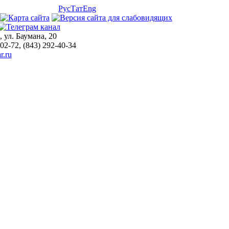
Рус
Тат
Eng
, ул. Баумана, 20
-02-72, (843) 292-40-34
r.ru