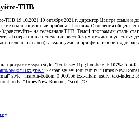
вуйте-ТНВ
19.10.2021
19 октября 2021 г. директор Центра семьи и д
ские и миграционные проблемы России» Отделения общественны
«Здравствуйте» на телеканале ТНВ. Темой программы стали стату
екта «Генеративное поведение российских мужчин в условиях д
равнительный анализ)», реализуемого при финансовой поддержк
а программу<span style="font-size: 11pt; line-height: 107%; font-fami
/youtu.be/0oYHtz5ybK4
"><span style="font-family: "Times New Roman
l" style="margin-bottom: 0.0001pt; text-align: justify; text-indent: 35
font-family: "Times New Roman", "serif";">
>
иску