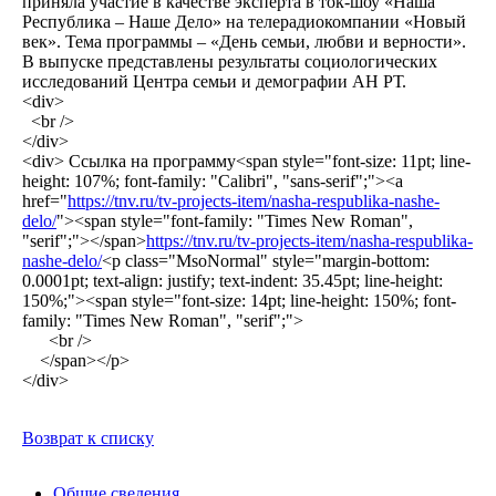
приняла участие в качестве эксперта в ток-шоу «Наша
Республика – Наше Дело» на телерадиокомпании «Новый
век». Тема программы – «День семьи, любви и верности».
В выпуске представлены результаты социологических
исследований Центра семьи и демографии АН РТ.
<div>
<br />
</div>
<div> Ссылка на программу<span style="font-size: 11pt; line-
height: 107%; font-family: "Calibri", "sans-serif";"><a
href="
https://tnv.ru/tv-projects-item/nasha-respublika-nashe-
delo/
"><span style="font-family: "Times New Roman",
"serif";"></span>
https://tnv.ru/tv-projects-item/nasha-respublika-
nashe-delo/
<p class="MsoNormal" style="margin-bottom:
0.0001pt; text-align: justify; text-indent: 35.45pt; line-height:
150%;"><span style="font-size: 14pt; line-height: 150%; font-
family: "Times New Roman", "serif";">
<br />
</span></p>
</div>
Возврат к списку
Общие сведения