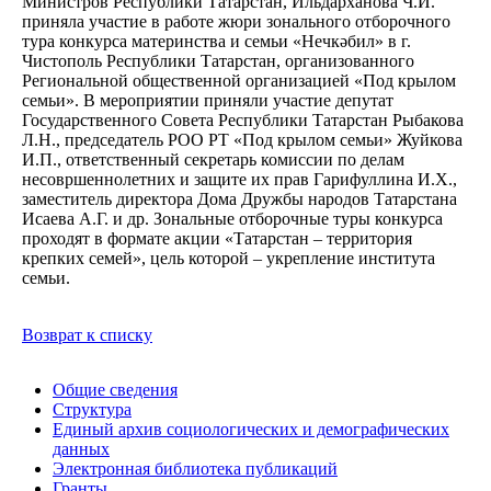
Министров Республики Татарстан, Ильдарханова Ч.И.
приняла участие в работе жюри зонального отборочного
тура конкурса материнства и семьи «Нечкәбил» в г.
Чистополь Республики Татарстан, организованного
Региональной общественной организацией «Под крылом
семьи». В мероприятии приняли участие депутат
Государственного Совета Республики Татарстан Рыбакова
Л.Н., председатель РОО РТ «Под крылом семьи» Жуйкова
И.П., ответственный секретарь комиссии по делам
несовршеннолетних и защите их прав Гарифуллина И.Х.,
заместитель директора Дома Дружбы народов Татарстана
Исаева А.Г. и др. Зональные отборочные туры конкурса
проходят в формате акции «Татарстан – территория
крепких семей», цель которой – укрепление института
семьи.
Возврат к списку
Общие сведения
Структура
Единый архив социологических и демографических
данных
Электронная библиотека публикаций
Гранты