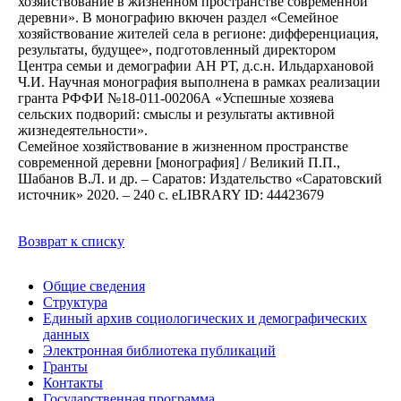
хозяйствование в жизненном пространстве современной
деревни». В монографию вкючен раздел «Семейное
хозяйствование жителей села в регионе: дифференциация,
результаты, будущее», подготовленный директором
Центра семьи и демографии АН РТ, д.с.н. Ильдархановой
Ч.И. Научная монография выполнена в рамках реализации
гранта РФФИ №18-011-00206А «Успешные хозяева
сельских подворий: смыслы и результаты активной
жизнедеятельности».
Семейное хозяйствование в жизненном пространстве
современной деревни [монография] / Великий П.П.,
Шабанов В.Л. и др. – Саратов: Издательство «Саратовский
источник» 2020. – 240 с. eLIBRARY ID: 44423679
Возврат к списку
Общие сведения
Структура
Единый архив социологических и демографических
данных
Электронная библиотека публикаций
Гранты
Контакты
Государственная программа