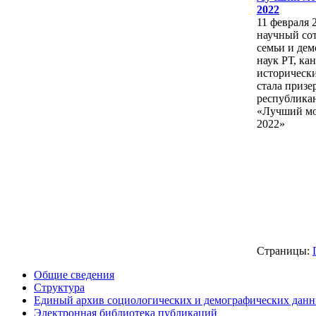
2022
11 февраля 
научный со
семьи и де
наук РТ, ка
исторически
стала призе
республика
«Лучший мо
2022»
Страницы:
Общие сведения
Структура
Единый архив социологических и демографических дан
Электронная библиотека публикаций