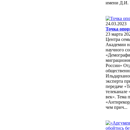
имени Д.И.
24.03.2023
Точка опо
23 марта 20
Центра сем
Академии нау
научного со
«Демографи
миграционн
России» От
общественн
Ильдарханов
эксперта пр
передаче «Т
телеканале 
век». Тема 
«Антирекорд
чем прич...