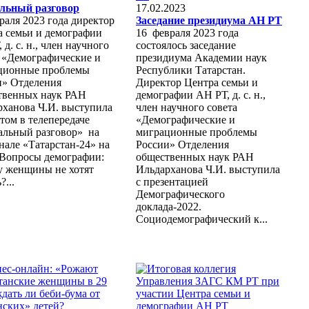
льный разговор
17.02.2023
раля 2023 года директор
Заседание президиума АН РТ
а семьи и демографии
16 февраля 2023 года
 д. с. н., член научного
состоялось заседание
а «Демографические и
президиума Академии наук
ционные проблемы
Республики Татарстан.
и» Отделения
Директор Центра семьи и
твенных наук РАН
демографии АН РТ, д. с. н.,
рханова Ч.И. выступила
член научного совета
том в телепередаче
«Демографические и
альный разговор» на
миграционные проблемы
нале «Татарстан-24» на
России» Отделения
«Вопросы демографии:
общественных наук РАН
у женщины не хотят
Ильдарханова Ч.И. выступила
?...
с презентацией
Демографического
доклада-2022.
Социодемографический к...