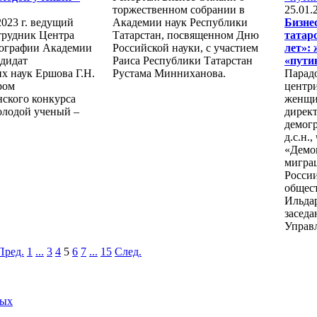
торжественном собрании в
25.01.
2023 г. ведущий
Академии наук Республики
Бизне
трудник Центра
Татарстан, посвященном Дню
татар
мографии Академии
Российской науки, с участием
лет»: 
ндидат
Раиса Республики Татарстан
«пути
х наук Ершова Г.Н.
Рустама Минниханова.
Парад
ром
центри
нского конкурса
женщи
лодой ученый –
директ
демог
д.с.н.
«Демо
мигра
Росси
общес
Ильда
заседа
Управ
Пред.
1
...
3
4
5
6
7
...
15
След.
ных