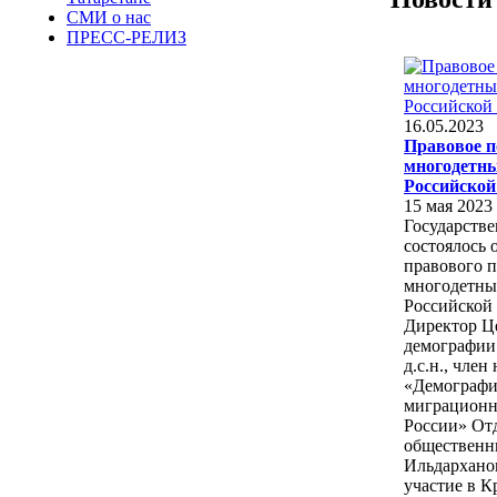
СМИ о нас
ПРЕСС-РЕЛИЗ
16.05.2023
Правовое 
многодетны
Российской
15 мая 2023 
Государств
состоялось 
правового 
многодетны
Российской
Директор Ц
демографии
д.с.н., член
«Демографи
миграционн
России» От
общественн
Ильдархано
участие в Кр