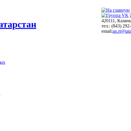
420111, Казань
атарстан
тел.: (843) 292
email:
an.rt@tata
ных
х