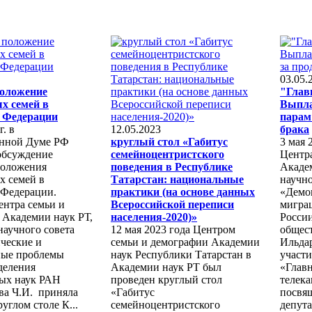
03.05.
положение
"Глав
х семей в
Выпла
 Федерации
парам
г. в
12.05.2023
брака
енной Думе РФ
круглый стол «Габитус
3 мая 
обсуждение
семейноцентристского
Центр
положения
поведения в Республике
Академ
х семей в
Татарстан: национальные
научно
 Федерации.
практики (на основе данных
«Демо
ентра семьи и
Всероссийской переписи
мигра
 Академии наук РТ,
населения-2020)»
Росси
 научного совета
12 мая 2023 года Центром
общес
ческие и
семьи и демографии Академии
Ильда
ые проблемы
наук Республики Татарстан в
участи
деления
Академии наук РТ был
«Глав
ых наук РАН
проведен круглый стол
телека
ва Ч.И. приняла
«Габитус
посвя
углом столе К...
семейноцентристского
депута