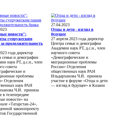
27.04.2023
2023
Отцы и дети - взгляд в
ные новости":
будущее
ты супружеским
27 апреля 2023 года директор
 за продолжительность
Центра семьи и демографии
Академии наук РТ, д.с.н., член
2023 года директор
научного совета
а семьи и демографии
«Демографические и
ии наук РТ, д.с.н., член
миграционные проблемы
го совета
России» Отделения
графические и
общественных наук РАН
ционные проблемы
Ильдарханова Ч.И. приняла
и» Отделения
участие в форуме «Отцы и дети
твенных наук РАН
— взгляд в будущее» в Казани
рханова Ч.И. приняла
е в телепередаче
ные новости» на
нале «Татарстан-24»,
щенной законопроекту
тов Государственной