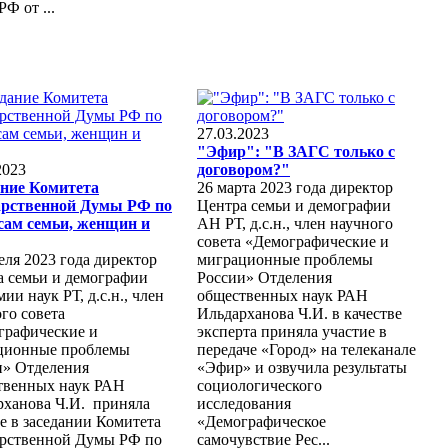
Ф от ...
27.03.2023
"Эфир": "В ЗАГС только с
2023
договором?"
ание Комитета
26 марта 2023 года директор
арственной Думы РФ по
Центра семьи и демографии
сам семьи, женщин и
АН РТ, д.с.н., член научного
совета «Демографические и
еля 2023 года директор
миграционные проблемы
а семьи и демографии
России» Отделения
ии наук РТ, д.с.н., член
общественных наук РАН
го совета
Ильдарханова Ч.И. в качестве
графические и
эксперта приняла участие в
ционные проблемы
передаче «Город» на телеканале
и» Отделения
«Эфир» и озвучила результаты
твенных наук РАН
социологического
рханова Ч.И. приняла
исследования
е в заседании Комитета
«Демографическое
арственной Думы РФ по
самочувствие Рес...