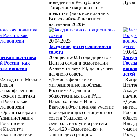
поведения в Республике
Думы Р
Татарстан: национальные
практики (на основе данных
Всероссийской переписи
населения-2020)».
20.04.2023
Заседание диссертационного
совета
19.04.
ческая политика
20 апреля 2023 года директор
Засед
й России: как
Центра семьи и демографии
Госуд
оста вопреки
Академии наук РТ, д.с.н., член
вопро
научного совета
детей
23 года в г. Москве
«Демографические и
18 апр
Первая
миграционные проблемы
Центр
кая конференция
России» Отделения
Академ
ческая политика
общественных наук РАН
научно
 России: как
Ильдарханова Ч.И. в г.
«Демо
ста вопреки
Екатеринбург приняла участие
мигра
. Организаторами
в заседании диссертационного
Росси
Администрация
совета Уральского
общес
 Российской
федерального университета
Ильда
и Институт
5.4.14.29 «Демография» и
участи
еской политики
защите диссертаци...
Госуд