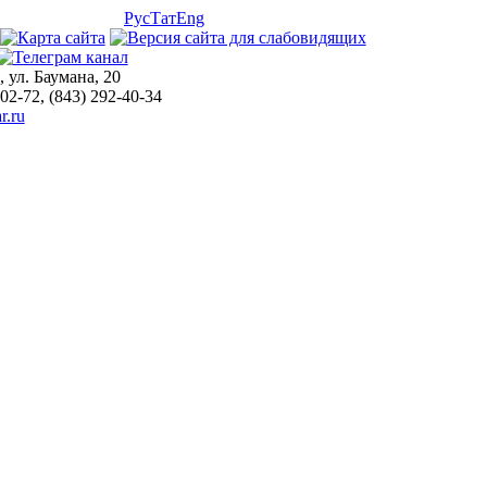
Рус
Тат
Eng
, ул. Баумана, 20
-02-72, (843) 292-40-34
r.ru