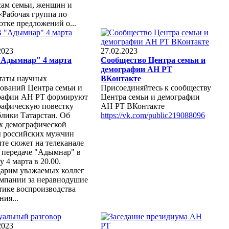
сам семьи, женщин и
«Рабочая группа по
отке предложений о...
2023
27.02.2023
Адымнар" 4 марта
Сообщество Центра семьи и
демографии АН РТ
таты научных
ВКонтакте
ований Центра семьи и
Присоединяйтесь к сообществу
рафии АН РТ формируют
Центра семьи и демографии
рафическую повестку
АН РТ ВКонтакте
лики Татарстан. Об
https://vk.com/public219088096
х демографической
ы российских мужчин
те сюжет на телеканале
 передаче "Адымнар" в
у 4 марта в 20.00.
дарим уважаемых коллег
омпании за неравнодушие
тике воспроизводства
ния...
2023