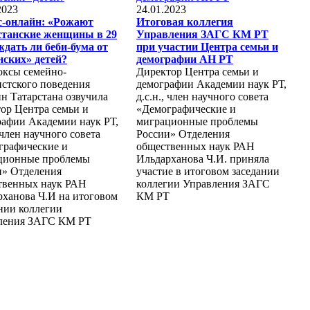
2023
24.01.2023
с-онлайн: «Рожают
Итоговая коллегия
станские женщины в 29
Управления ЗАГС КМ РТ
ждать ли беби-бума от
при участии Центра семьи и
нских» детей?
демографии АН РТ
оксы семейно-
Директор Центра семьи и
стского поведения
демографии Академии наук РТ,
н Татарстана озвучила
д.с.н., член научного совета
ор Центра семьи и
«Демографические и
рафии Академии наук РТ,
миграционные проблемы
, член научного совета
России» Отделения
графические и
общественных наук РАН
ционные проблемы
Ильдарханова Ч.И. приняла
и» Отделения
участие в итоговом заседании
твенных наук РАН
коллегии Управления ЗАГС
рханова Ч.И на итоговом
КМ РТ
нии коллегии
ления ЗАГС КМ РТ