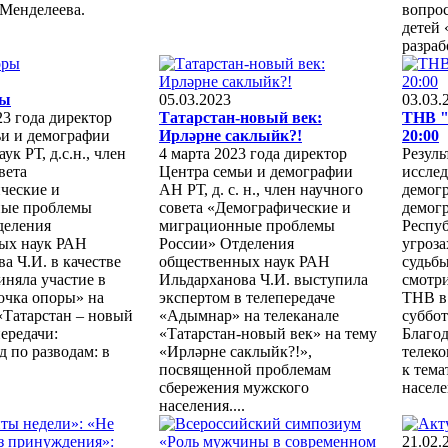
 Менделеева.
вопро
детей 
разраб
ры
05.03.2023
03.03.
23 года директор
Татарстан-новый век:
ТНВ "
ьи и демографии
Ирләрне саклыйк?!
20:00
к РТ, д.с.н., член
4 марта 2023 года директор
Резуль
вета
Центра семьи и демографии
исслед
ческие и
АН РТ, д. с. н., член научного
демог
ые проблемы
совета «Демографические и
демог
деления
миграционные проблемы
Респуб
ых наук РАН
России» Отделения
угроза
а Ч.И. в качестве
общественных наук РАН
судьб
иняла участие в
Ильдарханова Ч.И. выступила
смотри
очка опоры» на
экспертом в телепередаче
ТНВ в
«Татарстан – новый
«Адымнар» на телеканале
суббот
передачи:
«Татарстан-новый век» на тему
Благо
 по разводам: в
«Ирләрне саклыйк?!»,
телек
посвященной проблемам
к тема
сбережения мужского
населе
населения....
21.02.