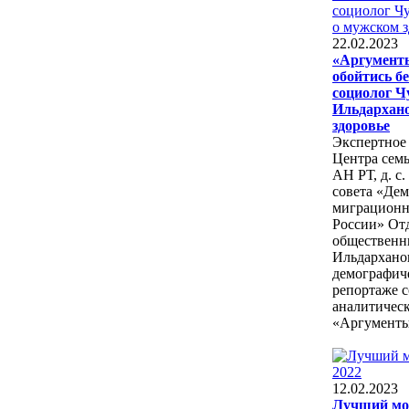
22.02.2023
«Аргументы
обойтись б
социолог Ч
Ильдархан
здоровье
Экспертное
Центра сем
АН РТ, д. с.
совета «Де
миграционн
России» От
общественн
Ильдарханов
демографич
репортаже 
аналитичес
«Аргументы
12.02.2023
Лучший мо