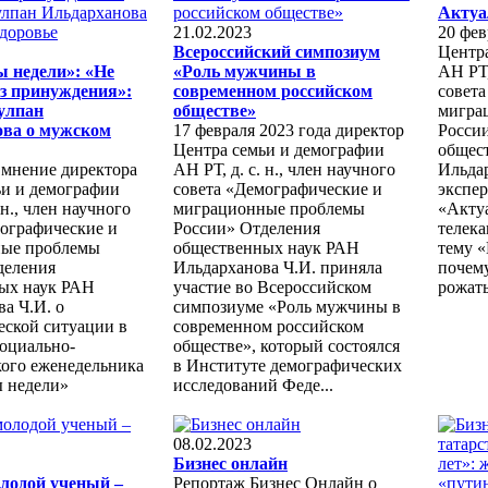
Актуа
21.02.2023
20 фев
Всероссийский симпозиум
Центр
 недели»: «Не
«Роль мужчины в
АН РТ,
ез принуждения»:
современном российском
совет
улпан
обществе»
мигра
ова о мужском
17 февраля 2023 года директор
Росси
Центра семьи и демографии
общес
 мнение директора
АН РТ, д. с. н., член научного
Ильда
ьи и демографии
совета «Демографические и
экспер
 н., член научного
миграционные проблемы
«Акту
мографические и
России» Отделения
телека
ые проблемы
общественных наук РАН
тему 
деления
Ильдарханова Ч.И. приняла
почем
ых наук РАН
участие во Всероссийском
рожать
а Ч.И. о
симпозиуме «Роль мужчины в
еской ситуации в
современном российском
социально-
обществе», который состоялся
кого еженедельника
в Институте демографических
 недели»
исследований Феде...
08.02.2023
Бизнес онлайн
лодой ученый –
Репортаж Бизнес Онлайн о