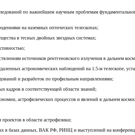
сследований по важнейшим научным проблемам фундаментальног
людениями на наземных оптических телескопах;
ещества в тесных двойных звездных системах;
активностью;
твлениям источников рентгеновского излучения в дальнем косм
удаленных астрономических наблюдений на 1.5-м телескопе, уст
ледований и разработок по профильным направлениями;
ых кадров в соответствующей области знаний;
рономии, астрофизических процессов и явлений в дальнем космос
 проектов в области астрофизики;
ых в базах данных, ВАК РФ, РИНЦ и выступлений на конферен