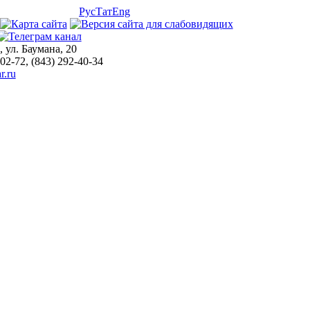
Рус
Тат
Eng
, ул. Баумана, 20
-02-72, (843) 292-40-34
r.ru