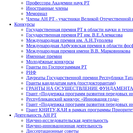
Профессора Академии наук РТ
Иностранные члены
Мемориал
Члены АН РТ - участники Великой Отечественной
Конкурсы
Государственная премия РТ в области науки и техн
Государственная премия РТ им. В.Е.Алемасова
Международная премия им. А.Н.Туполева
Международная Арбузовская премия в области фос
Международная премия имени В.В. Марковникова
Именные премии
Молодёжные конкурсы
Гранты по Госпрограммам РТ
РНФ
Лауреаты Государственной премии Республики Тата
Гранты кандидатам наук (постдокторантам)
ГРАНТЫ НА ОСУЩЕСТВЛЕНИЕ ФУНДАМЕНТА
Грант «Поддержка программ развития передовых 
Республиканский конкурс «Инновация года»
Грант «Поддержка программ развития передовых и
Грант КНИТУ-КАИ в рамках программы Приорите
Деятельность АН РТ
Научно-исследовательская деятельность
Научно-инновационная деятельность
Диссертационные советы