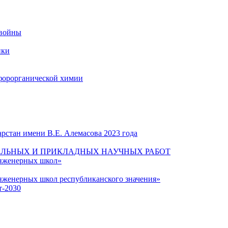
 войны
ики
форорганической химии
рстан имени В.Е. Алемасова 2023 года
ЛЬНЫХ И ПРИКЛАДНЫХ НАУЧНЫХ РАБОТ
инженерных школ»
нженерных школ республиканского значения»
т-2030