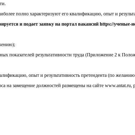
ти.
иболее полно характеризуют его квалификацию, опыт и результ
ируется и подает заявку на портал вакансий https://ученые-и
жению);
нных показателей результативности труда (Приложение 2 к Поло
алификацию, опыт и результативность претендента (по желанию 
 на замещение должностей размещены на сайте www.antat.ru, р