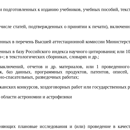
и подготовленных к изданию учебников, учебных пособий, текс
м числе статей, подтвержденных о принятии к печати), включен
ченных в перечень Высшей аттестационной комиссии Министерст
енных в базу Российского индекса научного цитирования; или 
»; в текстологических сборниках, словарях и др.;
заключений, отчетов и др. материалов, или 1 проведенног
к, баз данных, программных продуктов, патентов, описей,
о-спасательных, разведочных работах;
иканских конкурсов, хоздоговорных работ или государственных
 области астрономии и астрофизики
лняющих плановые исследования и (или) проведение в качес