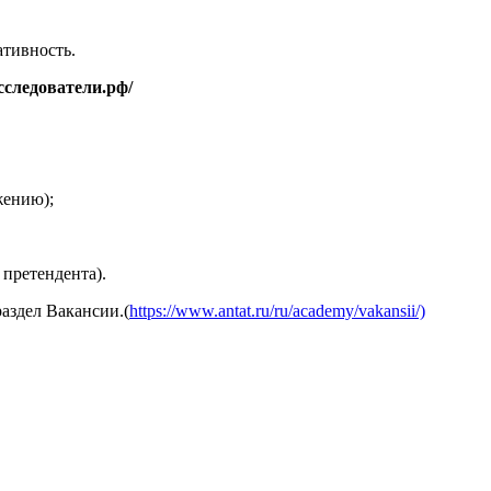
ативность.
сследователи.рф/
жению);
претендента).
аздел Вакансии.(
https://www.antat.ru/ru/academy/vakansii/)