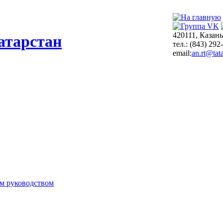
420111, Казань
атарстан
тел.: (843) 292
email:
an.rt@tata
м руководством