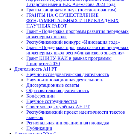
Татарстан имени В.Е. Алемасова 2023 года
Гранты кандидатам наук (постдокторантам)
ГРАНТЫ НА ОСУЩЕСТВЛЕНИЕ
ФУНДАМЕНТАЛЬНЫХ И ПРИКЛАДНЫХ
НАУЧНЫХ РАБОТ
Грант «Поддержка программ развития передовых
инженерных школ»
Республиканский конкурс «Инновация года»
Грант «Поддержка программ развития передовых
инженерных школ республиканского значения»
Грант КНИТУ-КАИ в рамках программы
Приоритет-2030
Деятельность АН РТ
Научно-исследовательская деятельность
Научно-инновационная деятельность
Диссертационные советы
Образовательная деятельность
Конференции
Научное сотрудничество
Совет молодых учёных АН РТ
Республиканский проект идентичности текстов
вывесок
Региональная инновационная площадка
Публикации
Издательство "Фән"