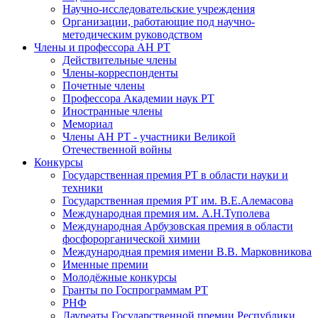
Научно-исследовательские учреждения
Организации, работающие под научно-
методическим руководством
Члены и профессора АН РТ
Действительные члены
Члены-корреспонденты
Почетные члены
Профессора Академии наук РТ
Иностранные члены
Мемориал
Члены АН РТ - участники Великой
Отечественной войны
Конкурсы
Государственная премия РТ в области науки и
техники
Государственная премия РТ им. В.Е.Алемасова
Международная премия им. А.Н.Туполева
Международная Арбузовская премия в области
фосфорорганической химии
Международная премия имени В.В. Марковникова
Именные премии
Молодёжные конкурсы
Гранты по Госпрограммам РТ
РНФ
Лауреаты Государственной премии Республики