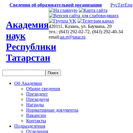
Сведения об образовательной организации
Рус
Тат
Eng
Академия
420111, Казань, ул. Баумана, 20
тел.: (843) 292-02-72, (843) 292-40-34
наук
email:
an.rt@tatar.ru
Республики
Татарстан
Об Академии
Общие сведения
Президент
Президиум
Награды
Нормативные документы
Вакансии
Контакты
Подразделения
Отделения