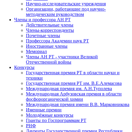
Научно-исследовательские учреждения
Организации, работающие под научно-
методическим руководством
Члены и профессора АН РТ
Действительные члены
Члены-корреспонденты
Почетные члены
Профессора Академии наук РТ
Иностранные члены
Мемориал
Члены АН РТ - участники Великой
Отечественной войны
Конкурсы
Государственная премия РТ в области науки и
техники
Государственная премия РТ им. В.Е.Алемасова
Международная премия им. А.Н.Туполева
Международная Арбузовская премия в области
фосфорорганической химии
Международная премия имени В.В. Марковникова
Именные премии
Молодёжные конкурсы
Гранты по Госпрограммам РТ
РНФ
Лауреаты Государственной премии Республики