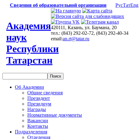
Сведения об образовательной организации
Рус
Тат
Eng
Академия
420111, Казань, ул. Баумана, 20
тел.: (843) 292-02-72, (843) 292-40-34
наук
email:
an.rt@tatar.ru
Республики
Татарстан
Об Академии
Общие сведения
Президент
Президиум
Награды
Нормативные документы
Вакансии
Контакты
Подразделения
Отделения