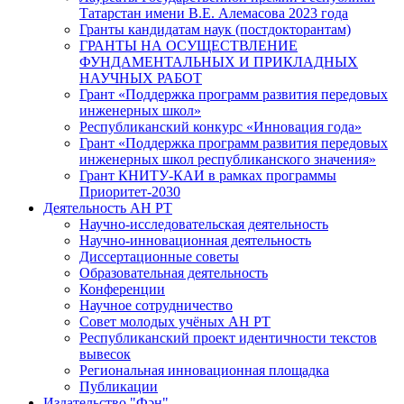
Татарстан имени В.Е. Алемасова 2023 года
Гранты кандидатам наук (постдокторантам)
ГРАНТЫ НА ОСУЩЕСТВЛЕНИЕ
ФУНДАМЕНТАЛЬНЫХ И ПРИКЛАДНЫХ
НАУЧНЫХ РАБОТ
Грант «Поддержка программ развития передовых
инженерных школ»
Республиканский конкурс «Инновация года»
Грант «Поддержка программ развития передовых
инженерных школ республиканского значения»
Грант КНИТУ-КАИ в рамках программы
Приоритет-2030
Деятельность АН РТ
Научно-исследовательская деятельность
Научно-инновационная деятельность
Диссертационные советы
Образовательная деятельность
Конференции
Научное сотрудничество
Совет молодых учёных АН РТ
Республиканский проект идентичности текстов
вывесок
Региональная инновационная площадка
Публикации
Издательство "Фән"