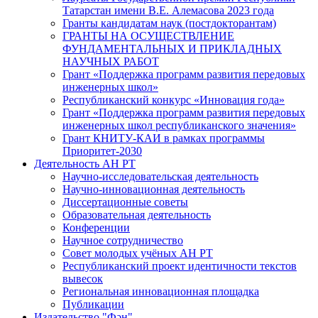
Татарстан имени В.Е. Алемасова 2023 года
Гранты кандидатам наук (постдокторантам)
ГРАНТЫ НА ОСУЩЕСТВЛЕНИЕ
ФУНДАМЕНТАЛЬНЫХ И ПРИКЛАДНЫХ
НАУЧНЫХ РАБОТ
Грант «Поддержка программ развития передовых
инженерных школ»
Республиканский конкурс «Инновация года»
Грант «Поддержка программ развития передовых
инженерных школ республиканского значения»
Грант КНИТУ-КАИ в рамках программы
Приоритет-2030
Деятельность АН РТ
Научно-исследовательская деятельность
Научно-инновационная деятельность
Диссертационные советы
Образовательная деятельность
Конференции
Научное сотрудничество
Совет молодых учёных АН РТ
Республиканский проект идентичности текстов
вывесок
Региональная инновационная площадка
Публикации
Издательство "Фән"