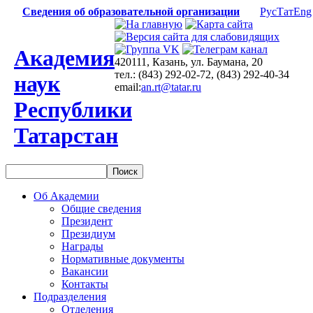
Сведения об образовательной организации
Рус
Тат
Eng
Академия
420111, Казань, ул. Баумана, 20
тел.: (843) 292-02-72, (843) 292-40-34
наук
email:
an.rt@tatar.ru
Республики
Татарстан
Об Академии
Общие сведения
Президент
Президиум
Награды
Нормативные документы
Вакансии
Контакты
Подразделения
Отделения