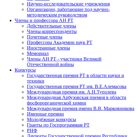
Научно-исследовательские учреждения
Организации, работающие под научно-
методическим руководством
Члены и профессора АН РТ
Действительные члены
Члены-корреспонденты
Почетные члены
Профессора Академии наук РТ
Иностранные члены
Мемориал
Члены АН РТ - участники Великой
Отечественной войны
Конкурсы
Государственная премия РТ в области науки и
техники
Государственная премия РТ им. В.Е.Алемасова
Международная премия им. А.Н.Туполева
Международная Арбузовская премия в области
фосфорорганической химии
Международная премия имени В.В. Марковникова
Именные премии
Молодёжные конкурсы
Гранты по Госпрограммам РТ
РНФ
Лауреаты Государственной премии Республики