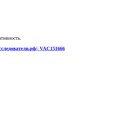
ативность.
исследователи.рф/- VAC151666