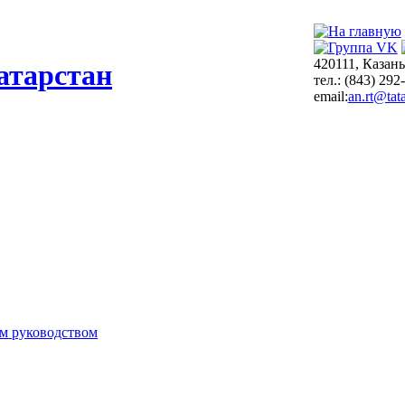
420111, Казань
атарстан
тел.: (843) 292
email:
an.rt@tata
м руководством