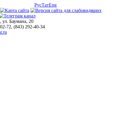
Рус
Тат
Eng
, ул. Баумана, 20
-02-72, (843) 292-40-34
r.ru