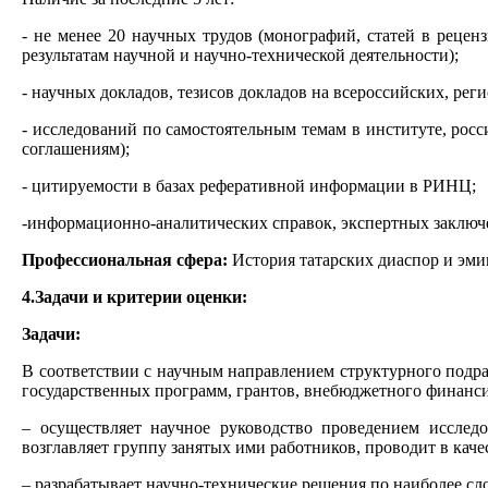
- не менее 20 научных трудов (монографий, статей в реце
результатам научной и научно-технической деятельности);
- научных докладов, тезисов докладов на всероссийских, р
- исследований по самостоятельным темам в институте, рос
соглашениям);
- цитируемости в базах реферативной информации в РИНЦ;
-информационно-аналитических справок, экспертных заключ
Профессиональная сфера:
История татарских диаспор и эми
4.Задачи и критерии оценки:
Задачи:
В соответствии с научным направлением структурного подра
государственных программ, грантов, внебюджетного финанс
– осуществляет научное руководство проведением исслед
возглавляет группу занятых ими работников, проводит в кач
– разрабатывает научно-технические решения по наиболее сл