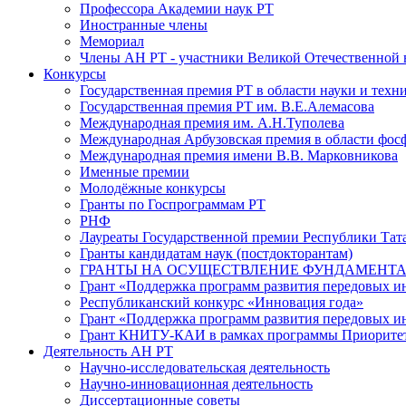
Профессора Академии наук РТ
Иностранные члены
Мемориал
Члены АН РТ - участники Великой Отечественной
Конкурсы
Государственная премия РТ в области науки и техн
Государственная премия РТ им. В.Е.Алемасова
Международная премия им. А.Н.Туполева
Международная Арбузовская премия в области фос
Международная премия имени В.В. Марковникова
Именные премии
Молодёжные конкурсы
Гранты по Госпрограммам РТ
РНФ
Лауреаты Государственной премии Республики Тата
Гранты кандидатам наук (постдокторантам)
ГРАНТЫ НА ОСУЩЕСТВЛЕНИЕ ФУНДАМЕНТА
Грант «Поддержка программ развития передовых 
Республиканский конкурс «Инновация года»
Грант «Поддержка программ развития передовых и
Грант КНИТУ-КАИ в рамках программы Приорите
Деятельность АН РТ
Научно-исследовательская деятельность
Научно-инновационная деятельность
Диссертационные советы