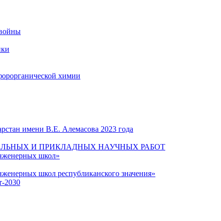
 войны
ики
форорганической химии
рстан имени В.Е. Алемасова 2023 года
ЛЬНЫХ И ПРИКЛАДНЫХ НАУЧНЫХ РАБОТ
инженерных школ»
нженерных школ республиканского значения»
т-2030