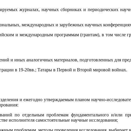
нзируемых журналах, научных сборниках и периодических науч
егиональных, международных и зарубежных научных конференциях
сийским и международным программам (грантам), в том числе г
ений и иных аналогичных материалов, подготовленных для пред
грации в 19-20вв.; Татары в Первой и Второй мировой войнах.
зделения и ежегодно утверждаемым планом научно-исследовател
ирования:
ований по отдельным проблемам фундаментального и/или при
естве исполнителя самостоятельные научные исследования;
ожным проблемам, методы проведения исследования, выбирает н