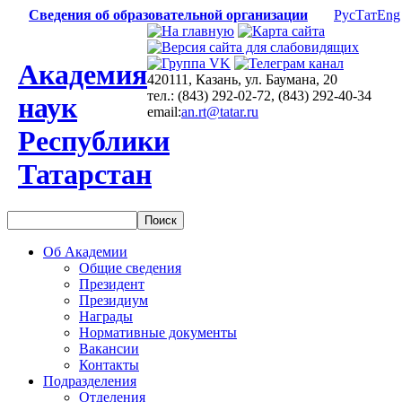
Сведения об образовательной организации
Рус
Тат
Eng
Академия
420111, Казань, ул. Баумана, 20
тел.: (843) 292-02-72, (843) 292-40-34
наук
email:
an.rt@tatar.ru
Республики
Татарстан
Об Академии
Общие сведения
Президент
Президиум
Награды
Нормативные документы
Вакансии
Контакты
Подразделения
Отделения