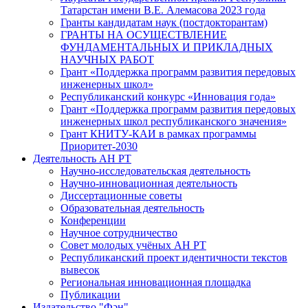
Татарстан имени В.Е. Алемасова 2023 года
Гранты кандидатам наук (постдокторантам)
ГРАНТЫ НА ОСУЩЕСТВЛЕНИЕ
ФУНДАМЕНТАЛЬНЫХ И ПРИКЛАДНЫХ
НАУЧНЫХ РАБОТ
Грант «Поддержка программ развития передовых
инженерных школ»
Республиканский конкурс «Инновация года»
Грант «Поддержка программ развития передовых
инженерных школ республиканского значения»
Грант КНИТУ-КАИ в рамках программы
Приоритет-2030
Деятельность АН РТ
Научно-исследовательская деятельность
Научно-инновационная деятельность
Диссертационные советы
Образовательная деятельность
Конференции
Научное сотрудничество
Совет молодых учёных АН РТ
Республиканский проект идентичности текстов
вывесок
Региональная инновационная площадка
Публикации
Издательство "Фән"