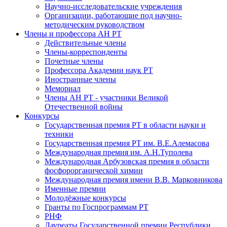
Научно-исследовательские учреждения
Организации, работающие под научно-
методическим руководством
Члены и профессора АН РТ
Действительные члены
Члены-корреспонденты
Почетные члены
Профессора Академии наук РТ
Иностранные члены
Мемориал
Члены АН РТ - участники Великой
Отечественной войны
Конкурсы
Государственная премия РТ в области науки и
техники
Государственная премия РТ им. В.Е.Алемасова
Международная премия им. А.Н.Туполева
Международная Арбузовская премия в области
фосфорорганической химии
Международная премия имени В.В. Марковникова
Именные премии
Молодёжные конкурсы
Гранты по Госпрограммам РТ
РНФ
Лауреаты Государственной премии Республики