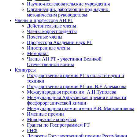
Научно-исследовательские учреждения
Организации, работающие под научно-
методическим руководством
Члены и профессора АН РТ
Действительные члены
Члены-корреспонденты
Почетные члены
Профессора Академии наук РТ
Иностранные члены
Мемориал
Члены АН РТ - участники Великой
Отечественной войны
Конкурсы
Государственная премия РТ в области науки и
техники
Государственная премия РТ им. В.Е.Алемасова
Международная премия им. А.Н.Туполева
Международная Арбузовская премия в области
фосфорорганической химии
Международная премия имени В.В. Марковникова
Именные премии
Молодёжные конкурсы
Гранты по Госпрограммам РТ
РНФ
Лауреаты Государственной премии Республики