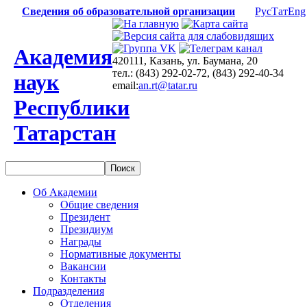
Сведения об образовательной организации
Рус
Тат
Eng
Академия
420111, Казань, ул. Баумана, 20
тел.: (843) 292-02-72, (843) 292-40-34
наук
email:
an.rt@tatar.ru
Республики
Татарстан
Об Академии
Общие сведения
Президент
Президиум
Награды
Нормативные документы
Вакансии
Контакты
Подразделения
Отделения