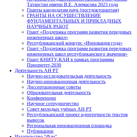
Татарстан имени В.Е. Алемасова 2023 года
Гранты кандидатам наук (постдокторантам)
ГРАНТЫ НА ОСУЩЕСТВЛЕНИЕ
ФУНДАМЕНТАЛЬНЫХ И ПРИКЛАДНЫХ
НАУЧНЫХ РАБОТ
Грант «Поддержка программ развития передовых
инженерных школ»
Республиканский конкурс «Инновация года»
Грант «Поддержка программ развития передовых
инженерных школ республиканского значения»
Грант КНИТУ-КАИ в рамках программы
Приоритет-2030
Деятельность АН РТ
Научно-исследовательская деятельность
Научно-инновационная деятельность
Диссертационные советы
Образовательная деятельность
Конференции
Научное сотрудничество
Совет молодых учёных АН РТ
Республиканский проект идентичности текстов
вывесок
Региональная инновационная площадка
Публикации
Издательство "Фән"