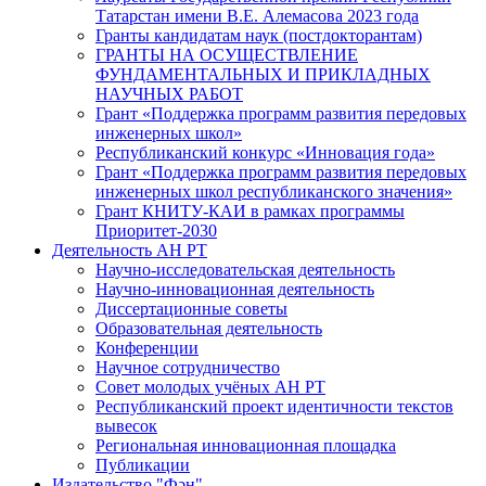
Татарстан имени В.Е. Алемасова 2023 года
Гранты кандидатам наук (постдокторантам)
ГРАНТЫ НА ОСУЩЕСТВЛЕНИЕ
ФУНДАМЕНТАЛЬНЫХ И ПРИКЛАДНЫХ
НАУЧНЫХ РАБОТ
Грант «Поддержка программ развития передовых
инженерных школ»
Республиканский конкурс «Инновация года»
Грант «Поддержка программ развития передовых
инженерных школ республиканского значения»
Грант КНИТУ-КАИ в рамках программы
Приоритет-2030
Деятельность АН РТ
Научно-исследовательская деятельность
Научно-инновационная деятельность
Диссертационные советы
Образовательная деятельность
Конференции
Научное сотрудничество
Совет молодых учёных АН РТ
Республиканский проект идентичности текстов
вывесок
Региональная инновационная площадка
Публикации
Издательство "Фән"