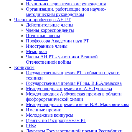
Научно-исследовательские учреждения
Организации, работающие под научно-
методическим руководством
Члены и профессора АН РТ
Действительные члены
Члены-корреспонденты
Почетные члены
Профессора Академии наук РТ
Иностранные члены
Мемориал
Члены АН РТ - участники Великой
Отечественной войны
Конкурсы
Государственная премия РТ в области науки и
техники
Государственная премия РТ им. В.Е.Алемасова
Международная премия им. А.Н.Туполева
Международная Арбузовская премия в области
фосфорорганической химии
Международная премия имени В.В. Марковникова
Именные премии
Молодёжные конкурсы
Гранты по Госпрограммам РТ
РНФ
Лауреаты Государственной премии Республики