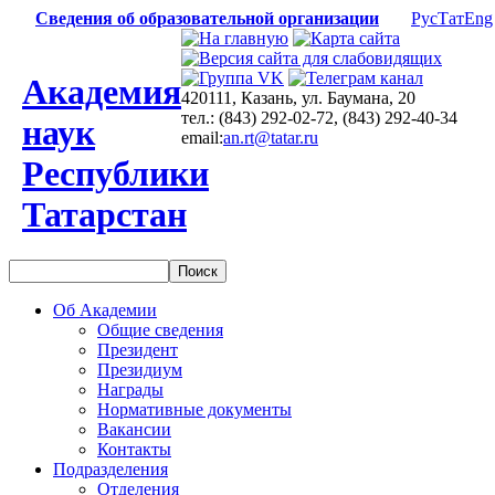
Сведения об образовательной организации
Рус
Тат
Eng
Академия
420111, Казань, ул. Баумана, 20
тел.: (843) 292-02-72, (843) 292-40-34
наук
email:
an.rt@tatar.ru
Республики
Татарстан
Об Академии
Общие сведения
Президент
Президиум
Награды
Нормативные документы
Вакансии
Контакты
Подразделения
Отделения