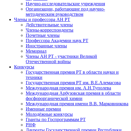
Научно-исследовательские учреждения
Организации, работающие под научно-
методическим руководством
Члены и профессора АН РТ
Действительные члены
Члены-корреспонденты
Почетные члены
Профессора Академии наук РТ
Иностранные члены
Мемориал
Члены АН РТ - участники Великой
Отечественной войны
Конкурсы
Государственная премия РТ в области науки и
техники
Государственная премия РТ им. В.Е.Алемасова
Международная премия им. А.Н.Туполева
Международная Арбузовская премия в области
фосфорорганической химии
Международная премия имени В.В. Марковникова
Именные премии
Молодёжные конкурсы
Гранты по Госпрограммам РТ
РНФ
Лауреаты Государственной премии Республики