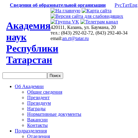
Сведения об образовательной организации
Рус
Тат
Eng
Академия
420111, Казань, ул. Баумана, 20
тел.: (843) 292-02-72, (843) 292-40-34
наук
email:
an.rt@tatar.ru
Республики
Татарстан
Об Академии
Общие сведения
Президент
Президиум
Награды
Нормативные документы
Вакансии
Контакты
Подразделения
Отделения