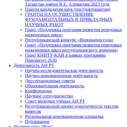
Татарстан имени В.Е. Алемасова 2023 года
Гранты кандидатам наук (постдокторантам)
ГРАНТЫ НА ОСУЩЕСТВЛЕНИЕ
ФУНДАМЕНТАЛЬНЫХ И ПРИКЛАДНЫХ
НАУЧНЫХ РАБОТ
Грант «Поддержка программ развития передовых
инженерных школ»
Республиканский конкурс «Инновация года»
Грант «Поддержка программ развития передовых
инженерных школ республиканского значения»
Грант КНИТУ-КАИ в рамках программы
Приоритет-2030
Деятельность АН РТ
Научно-исследовательская деятельность
Научно-инновационная деятельность
Диссертационные советы
Образовательная деятельность
Конференции
Научное сотрудничество
Совет молодых учёных АН РТ
Республиканский проект идентичности текстов
вывесок
Региональная инновационная площадка
Публикации
Издательство "Фән"