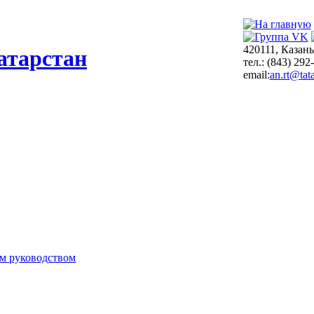
420111, Казань
атарстан
тел.: (843) 292
email:
an.rt@tata
м руководством