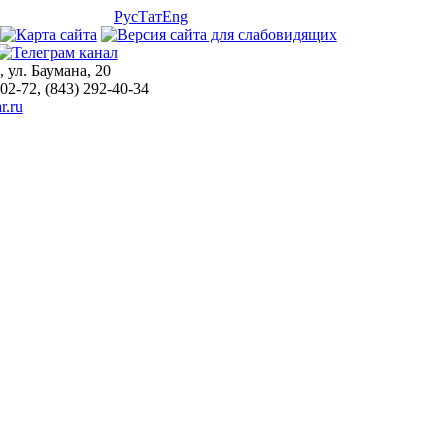
Рус
Тат
Eng
, ул. Баумана, 20
-02-72, (843) 292-40-34
r.ru