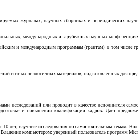
нзируемых журналах, научных сборниках и периодических науч
егиональных, международных и зарубежных научных конференциях
сийским и международным программам (грантам), в том числе г
ений и иных аналогичных материалов, подготовленных для пред
ами исследований или проводит в качестве исполнителя самос
дготовке и повышении квалификации кадров. Дает предложени
т 10 лет, научные исследования по самостоятельным темам. На
 Владение компьютером: уверенный пользователь программ Micro