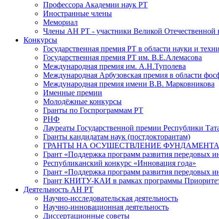
Профессора Академии наук РТ
Иностранные члены
Мемориал
Члены АН РТ - участники Великой Отечественной
Конкурсы
Государственная премия РТ в области науки и техн
Государственная премия РТ им. В.Е.Алемасова
Международная премия им. А.Н.Туполева
Международная Арбузовская премия в области фос
Международная премия имени В.В. Марковникова
Именные премии
Молодёжные конкурсы
Гранты по Госпрограммам РТ
РНФ
Лауреаты Государственной премии Республики Тата
Гранты кандидатам наук (постдокторантам)
ГРАНТЫ НА ОСУЩЕСТВЛЕНИЕ ФУНДАМЕНТА
Грант «Поддержка программ развития передовых 
Республиканский конкурс «Инновация года»
Грант «Поддержка программ развития передовых и
Грант КНИТУ-КАИ в рамках программы Приорите
Деятельность АН РТ
Научно-исследовательская деятельность
Научно-инновационная деятельность
Диссертационные советы