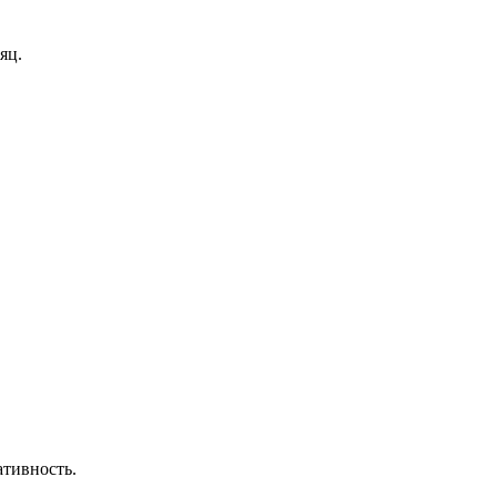
яц.
ативность.