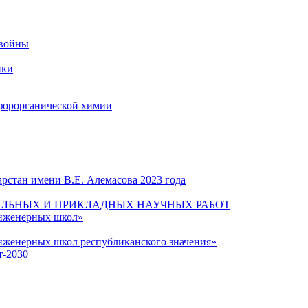
 войны
ики
форорганической химии
рстан имени В.Е. Алемасова 2023 года
ЛЬНЫХ И ПРИКЛАДНЫХ НАУЧНЫХ РАБОТ
инженерных школ»
нженерных школ республиканского значения»
т-2030