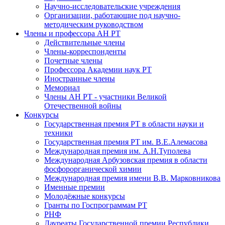
Научно-исследовательские учреждения
Организации, работающие под научно-
методическим руководством
Члены и профессора АН РТ
Действительные члены
Члены-корреспонденты
Почетные члены
Профессора Академии наук РТ
Иностранные члены
Мемориал
Члены АН РТ - участники Великой
Отечественной войны
Конкурсы
Государственная премия РТ в области науки и
техники
Государственная премия РТ им. В.Е.Алемасова
Международная премия им. А.Н.Туполева
Международная Арбузовская премия в области
фосфорорганической химии
Международная премия имени В.В. Марковникова
Именные премии
Молодёжные конкурсы
Гранты по Госпрограммам РТ
РНФ
Лауреаты Государственной премии Республики