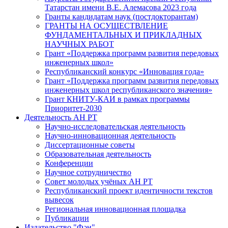
Татарстан имени В.Е. Алемасова 2023 года
Гранты кандидатам наук (постдокторантам)
ГРАНТЫ НА ОСУЩЕСТВЛЕНИЕ
ФУНДАМЕНТАЛЬНЫХ И ПРИКЛАДНЫХ
НАУЧНЫХ РАБОТ
Грант «Поддержка программ развития передовых
инженерных школ»
Республиканский конкурс «Инновация года»
Грант «Поддержка программ развития передовых
инженерных школ республиканского значения»
Грант КНИТУ-КАИ в рамках программы
Приоритет-2030
Деятельность АН РТ
Научно-исследовательская деятельность
Научно-инновационная деятельность
Диссертационные советы
Образовательная деятельность
Конференции
Научное сотрудничество
Совет молодых учёных АН РТ
Республиканский проект идентичности текстов
вывесок
Региональная инновационная площадка
Публикации
Издательство "Фән"