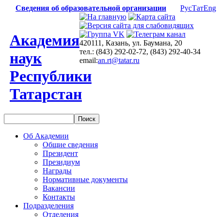
Сведения об образовательной организации
Рус
Тат
Eng
Академия
420111, Казань, ул. Баумана, 20
тел.: (843) 292-02-72, (843) 292-40-34
наук
email:
an.rt@tatar.ru
Республики
Татарстан
Об Академии
Общие сведения
Президент
Президиум
Награды
Нормативные документы
Вакансии
Контакты
Подразделения
Отделения