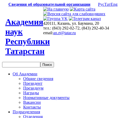
Сведения об образовательной организации
Рус
Тат
Eng
Академия
420111, Казань, ул. Баумана, 20
тел.: (843) 292-02-72, (843) 292-40-34
наук
email:
an.rt@tatar.ru
Республики
Татарстан
Об Академии
Общие сведения
Президент
Президиум
Награды
Нормативные документы
Вакансии
Контакты
Подразделения
Отделения