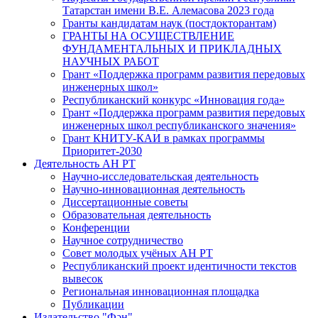
Татарстан имени В.Е. Алемасова 2023 года
Гранты кандидатам наук (постдокторантам)
ГРАНТЫ НА ОСУЩЕСТВЛЕНИЕ
ФУНДАМЕНТАЛЬНЫХ И ПРИКЛАДНЫХ
НАУЧНЫХ РАБОТ
Грант «Поддержка программ развития передовых
инженерных школ»
Республиканский конкурс «Инновация года»
Грант «Поддержка программ развития передовых
инженерных школ республиканского значения»
Грант КНИТУ-КАИ в рамках программы
Приоритет-2030
Деятельность АН РТ
Научно-исследовательская деятельность
Научно-инновационная деятельность
Диссертационные советы
Образовательная деятельность
Конференции
Научное сотрудничество
Совет молодых учёных АН РТ
Республиканский проект идентичности текстов
вывесок
Региональная инновационная площадка
Публикации
Издательство "Фән"