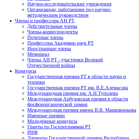
Научно-исследовательские учреждения
Организации, работающие под научно-
методическим руководством
Члены и профессора АН РТ
Действительные члены
Члены-корреспонденты
Почетные члены
Профессора Академии наук РТ
Иностранные члены
Мемориал
Члены АН РТ - участники Великой
Отечественной войны
Конкурсы
Государственная премия РТ в области науки и
техники
Государственная премия РТ им. В.Е.Алемасова
Международная премия им. А.Н.Туполева
Международная Арбузовская премия в области
фосфорорганической химии
Международная премия имени В.В. Марковникова
Именные премии
Молодёжные конкурсы
Гранты по Госпрограммам РТ
РНФ
Лауреаты Государственной премии Республики