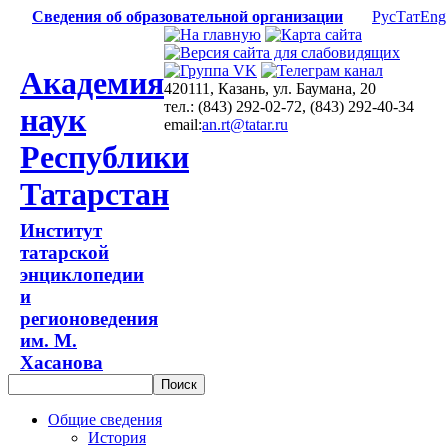
Сведения об образовательной организации
Рус
Тат
Eng
Академия
420111, Казань, ул. Баумана, 20
тел.: (843) 292-02-72, (843) 292-40-34
наук
email:
an.rt@tatar.ru
Республики
Татарстан
Институт
татарской
энциклопедии
и
регионоведения
им. М.
Хасанова
Общие сведения
История