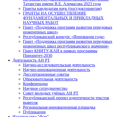
Татарстан имени В.Е. Алемасова 2023 года
Гранты кандидатам наук (постдокторантам)
ГРАНТЫ НА ОСУЩЕСТВЛЕНИЕ
ФУНДАМЕНТАЛЬНЫХ И ПРИКЛАДНЫХ
НАУЧНЫХ РАБОТ
Грант «Поддержка программ развития передовых
инженерных школ»
Республиканский конкурс «Инновация года»
Грант «Поддержка программ развития передовых
инженерных школ республиканского значения»
Грант КНИТУ-КАИ в рамках программы
Приоритет-2030
Деятельность АН РТ
Научно-исследовательская деятельность
Научно-инновационная деятельность
Диссертационные советы
Образовательная деятельность
Конференции
Научное сотрудничество
Совет молодых учёных АН РТ
Республиканский проект идентичности текстов
вывесок
Региональная инновационная площадка
Публикации
Издательство "Фән"