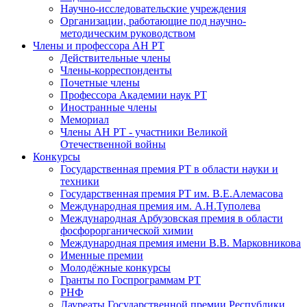
Научно-исследовательские учреждения
Организации, работающие под научно-
методическим руководством
Члены и профессора АН РТ
Действительные члены
Члены-корреспонденты
Почетные члены
Профессора Академии наук РТ
Иностранные члены
Мемориал
Члены АН РТ - участники Великой
Отечественной войны
Конкурсы
Государственная премия РТ в области науки и
техники
Государственная премия РТ им. В.Е.Алемасова
Международная премия им. А.Н.Туполева
Международная Арбузовская премия в области
фосфорорганической химии
Международная премия имени В.В. Марковникова
Именные премии
Молодёжные конкурсы
Гранты по Госпрограммам РТ
РНФ
Лауреаты Государственной премии Республики