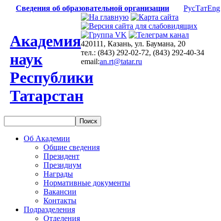
Сведения об образовательной организации
Рус
Тат
Eng
Академия
420111, Казань, ул. Баумана, 20
тел.: (843) 292-02-72, (843) 292-40-34
наук
email:
an.rt@tatar.ru
Республики
Татарстан
Об Академии
Общие сведения
Президент
Президиум
Награды
Нормативные документы
Вакансии
Контакты
Подразделения
Отделения