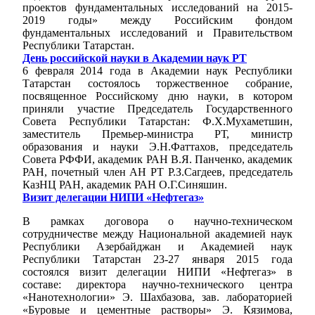
проектов фундаментальных исследований на 2015-
2019 годы» между Российским фондом
фундаментальных исследований и Правительством
Республики Татарстан.
День российской науки в Академии наук РТ
6 февраля 2014 года в Академии наук Республики
Татарстан состоялось торжественное собрание,
посвященное Российскому дню науки, в котором
приняли участие Председатель Государственного
Совета Республики Татарстан: Ф.Х.Мухаметшин,
заместитель Премьер-министра РТ, министр
образования и науки Э.Н.Фаттахов, председатель
Совета РФФИ, академик РАН В.Я. Панченко, академик
РАН, почетный член АН РТ Р.З.Сагдеев, председатель
КазНЦ РАН, академик РАН О.Г.Синяшин.
Визит делегации НИПИ «Нефтегаз»
В рамках договора о научно-техническом
сотрудничестве между Национальной академией наук
Республики Азербайджан и Академией наук
Республики Татарстан 23-27 января 2015 года
состоялся визит делегации НИПИ «Нефтегаз» в
составе: директора научно-технического центра
«Нанотехнологии» Э. Шахбазова, зав. лабораторией
«Буровые и цементные растворы» Э. Кязимова,