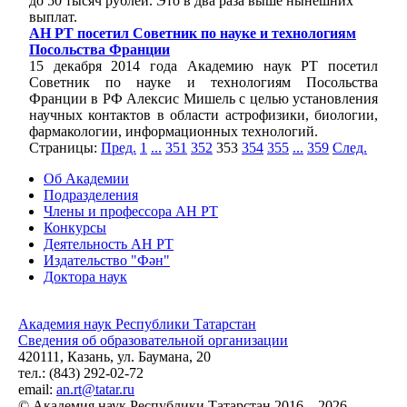
до 50 тысяч рублей. Это в два раза выше нынешних
выплат.
АН РТ посетил Советник по науке и технологиям
Посольства Франции
15 декабря 2014 года Академию наук РТ посетил
Советник по науке и технологиям Посольства
Франции в РФ Алексис Мишель с целью установления
научных контактов в области астрофизики, биологии,
фармакологии, информационных технологий.
Страницы:
Пред.
1
...
351
352
353
354
355
...
359
След.
Об Академии
Подразделения
Члены и профессора АН РТ
Конкурсы
Деятельность АН РТ
Издательство "Фән"
Доктора наук
Академия наук Республики Татарстан
Сведения об образовательной организации
420111, Казань, ул. Баумана, 20
тел.: (843) 292-02-72
email:
an.rt@tatar.ru
© Академия наук Республики Татарстан 2016 – 2026