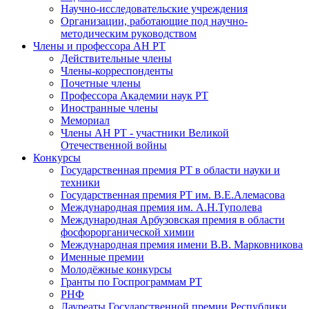
Научно-исследовательские учреждения
Организации, работающие под научно-
методическим руководством
Члены и профессора АН РТ
Действительные члены
Члены-корреспонденты
Почетные члены
Профессора Академии наук РТ
Иностранные члены
Мемориал
Члены АН РТ - участники Великой
Отечественной войны
Конкурсы
Государственная премия РТ в области науки и
техники
Государственная премия РТ им. В.Е.Алемасова
Международная премия им. А.Н.Туполева
Международная Арбузовская премия в области
фосфорорганической химии
Международная премия имени В.В. Марковникова
Именные премии
Молодёжные конкурсы
Гранты по Госпрограммам РТ
РНФ
Лауреаты Государственной премии Республики