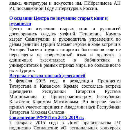
языка, литературы и искусства им. Г.Ибрагимова АН
РТ, посвященной Году литературы в России.
О создании Центра по изучению старых книг и
рукописей
Центр по изучению старых книг и рукописей
договорились создать муфтий Татарстана Камиль
хазрат Самигуллин и руководитель управления по
делам религии Турции Мехмет Гермез в ходе встречи в
Анкаре. Тысячи трудов татарских богословов еще не
переведены на современный язык и хранятся в
единичных экземплярах в библиотеках и
университетах в разных странах мира, но больше всего
их в Турции.
Встреча с казахстанской делегацией
5 февраля 2015 года в резиденции Президента
Татарстана в Казанском Кремле состоялась встреча
Президента Республики Татарстан Рустама
Минниханова с Премьер-министром Республики
Казахстан Каримом Масимовым. Во встрече также
принял участие президент Академии наук Республики
Татарстан Мякзюм Салахов.
Соглашение РФФИ на 2015-2019 гг.
7 февраля 2015 года в Доме правительства РТ
подписано Соглашение «О региональных конкурсах