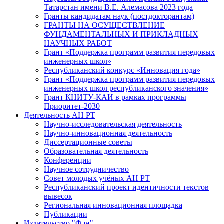
Татарстан имени В.Е. Алемасова 2023 года
Гранты кандидатам наук (постдокторантам)
ГРАНТЫ НА ОСУЩЕСТВЛЕНИЕ
ФУНДАМЕНТАЛЬНЫХ И ПРИКЛАДНЫХ
НАУЧНЫХ РАБОТ
Грант «Поддержка программ развития передовых
инженерных школ»
Республиканский конкурс «Инновация года»
Грант «Поддержка программ развития передовых
инженерных школ республиканского значения»
Грант КНИТУ-КАИ в рамках программы
Приоритет-2030
Деятельность АН РТ
Научно-исследовательская деятельность
Научно-инновационная деятельность
Диссертационные советы
Образовательная деятельность
Конференции
Научное сотрудничество
Совет молодых учёных АН РТ
Республиканский проект идентичности текстов
вывесок
Региональная инновационная площадка
Публикации
Издательство "Фән"