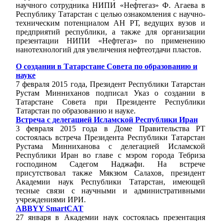
научного сотрудника НИПИ «Нефтегаз» Ф. Агаева в
Республику Татарстан с целью ознакомления с научно-
техническим потенциалом АН РТ, ведущих вузов и
предприятий республики, а также для организации
презентации НИПИ «Нефтегаз» по применению
нанотехнологий для увеличения нефтеотдачи пластов.
О создании в Татарстане Совета по образованию и
науке
7 февраля 2015 года, Президент Республики Татарстан
Рустам Минниханов подписал Указ о создании в
Татарстане Совета при Президенте Республики
Татарстан по образованию и науке.
Встреча с делегацией Исламской Республики Иран
3 февраля 2015 года в Доме Правительства РТ
состоялась встреча Президента Республики Татарстан
Рустама Минниханова с делегацией Исламской
Республики Иран во главе с мэром города Тебриза
господином Садегом Наджафи. На встрече
присутствовал также Мякзюм Салахов, президент
Академии наук Республики Татарстан, имеющей
тесные связи с научными и административными
учреждениями ИРИ.
ABBYY SmartCAT
27 января в Академии наук состоялась презентация