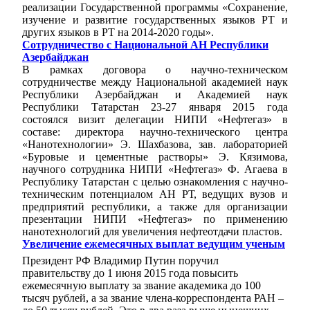
реализации Государственной программы «Сохранение,
изучение и развитие государственных языков РТ и
других языков в РТ на 2014-2020 годы».
Сотрудничество с Национальной АН Республики
Азербайджан
В рамках договора о научно-техническом
сотрудничестве между Национальной академией наук
Республики Азербайджан и Академией наук
Республики Татарстан 23-27 января 2015 года
состоялся визит делегации НИПИ «Нефтегаз» в
составе: директора научно-технического центра
«Нанотехнологии» Э. Шахбазова, зав. лабораторией
«Буровые и цементные растворы» Э. Кязимова,
научного сотрудника НИПИ «Нефтегаз» Ф. Агаева в
Республику Татарстан с целью ознакомления с научно-
техническим потенциалом АН РТ, ведущих вузов и
предприятий республики, а также для организации
презентации НИПИ «Нефтегаз» по применению
нанотехнологий для увеличения нефтеотдачи пластов.
Увеличение ежемесячных выплат ведущим ученым
Президент РФ Владимир Путин поручил
правительству до 1 июня 2015 года повысить
ежемесячную выплату за звание академика до 100
тысяч рублей, а за звание члена-корреспондента РАН –