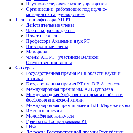
Научно-исследовательские учреждения
Организации, работающие под научно-
методическим руководством
Члены и профессора АН РТ
Действительные члены
Члены-корреспонденты
Почетные члены
Профессора Академии наук РТ
Иностранные члены
Мемориал
Члены АН РТ - участники Великой
Отечественной войны
Конкурсы
Государственная премия РТ в области науки и
техники
Государственная премия РТ им. В.Е.Алемасова
Международная премия им. А.Н.Туполева
Международная Арбузовская премия в области
фосфорорганической химии
Международная премия имени В.В. Марковникова
Именные премии
Молодёжные конкурсы
Гранты по Госпрограммам РТ
РНФ
Лауреаты Государственной премии Республики