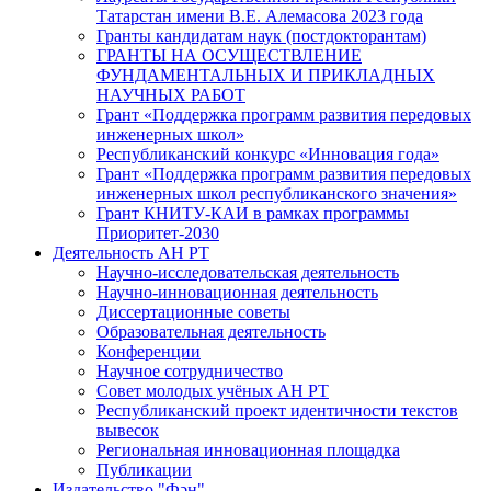
Татарстан имени В.Е. Алемасова 2023 года
Гранты кандидатам наук (постдокторантам)
ГРАНТЫ НА ОСУЩЕСТВЛЕНИЕ
ФУНДАМЕНТАЛЬНЫХ И ПРИКЛАДНЫХ
НАУЧНЫХ РАБОТ
Грант «Поддержка программ развития передовых
инженерных школ»
Республиканский конкурс «Инновация года»
Грант «Поддержка программ развития передовых
инженерных школ республиканского значения»
Грант КНИТУ-КАИ в рамках программы
Приоритет-2030
Деятельность АН РТ
Научно-исследовательская деятельность
Научно-инновационная деятельность
Диссертационные советы
Образовательная деятельность
Конференции
Научное сотрудничество
Совет молодых учёных АН РТ
Республиканский проект идентичности текстов
вывесок
Региональная инновационная площадка
Публикации
Издательство "Фән"