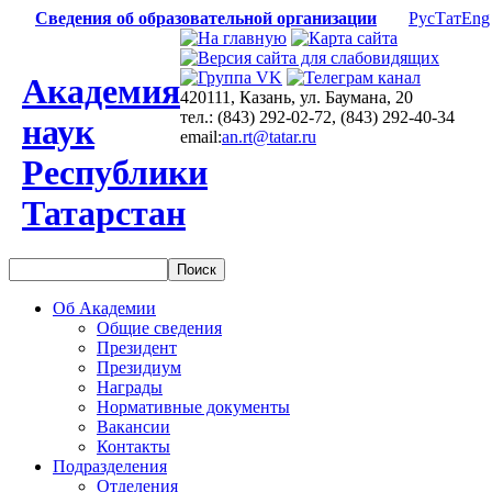
Сведения об образовательной организации
Рус
Тат
Eng
Академия
420111, Казань, ул. Баумана, 20
тел.: (843) 292-02-72, (843) 292-40-34
наук
email:
an.rt@tatar.ru
Республики
Татарстан
Об Академии
Общие сведения
Президент
Президиум
Награды
Нормативные документы
Вакансии
Контакты
Подразделения
Отделения