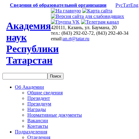
Сведения об образовательной организации
Рус
Тат
Eng
Академия
420111, Казань, ул. Баумана, 20
тел.: (843) 292-02-72, (843) 292-40-34
наук
email:
an.rt@tatar.ru
Республики
Татарстан
Об Академии
Общие сведения
Президент
Президиум
Награды
Нормативные документы
Вакансии
Контакты
Подразделения
Отделения