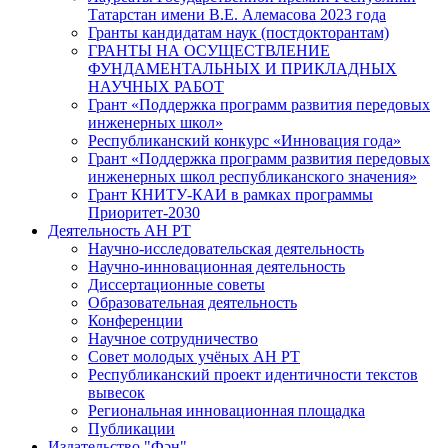
Татарстан имени В.Е. Алемасова 2023 года
Гранты кандидатам наук (постдокторантам)
ГРАНТЫ НА ОСУЩЕСТВЛЕНИЕ
ФУНДАМЕНТАЛЬНЫХ И ПРИКЛАДНЫХ
НАУЧНЫХ РАБОТ
Грант «Поддержка программ развития передовых
инженерных школ»
Республиканский конкурс «Инновация года»
Грант «Поддержка программ развития передовых
инженерных школ республиканского значения»
Грант КНИТУ-КАИ в рамках программы
Приоритет-2030
Деятельность АН РТ
Научно-исследовательская деятельность
Научно-инновационная деятельность
Диссертационные советы
Образовательная деятельность
Конференции
Научное сотрудничество
Совет молодых учёных АН РТ
Республиканский проект идентичности текстов
вывесок
Региональная инновационная площадка
Публикации
Издательство "Фән"