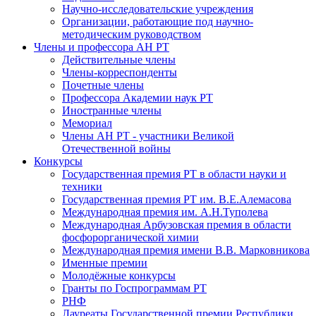
Научно-исследовательские учреждения
Организации, работающие под научно-
методическим руководством
Члены и профессора АН РТ
Действительные члены
Члены-корреспонденты
Почетные члены
Профессора Академии наук РТ
Иностранные члены
Мемориал
Члены АН РТ - участники Великой
Отечественной войны
Конкурсы
Государственная премия РТ в области науки и
техники
Государственная премия РТ им. В.Е.Алемасова
Международная премия им. А.Н.Туполева
Международная Арбузовская премия в области
фосфорорганической химии
Международная премия имени В.В. Марковникова
Именные премии
Молодёжные конкурсы
Гранты по Госпрограммам РТ
РНФ
Лауреаты Государственной премии Республики