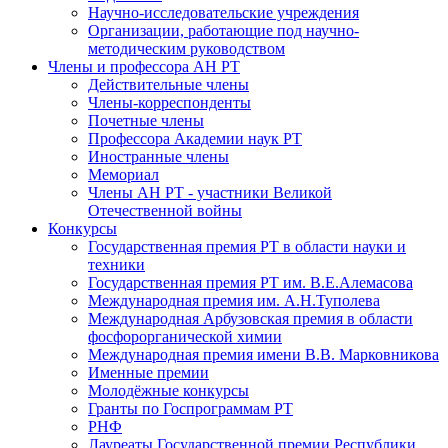
Научно-исследовательские учреждения
Организации, работающие под научно-
методическим руководством
Члены и профессора АН РТ
Действительные члены
Члены-корреспонденты
Почетные члены
Профессора Академии наук РТ
Иностранные члены
Мемориал
Члены АН РТ - участники Великой
Отечественной войны
Конкурсы
Государственная премия РТ в области науки и
техники
Государственная премия РТ им. В.Е.Алемасова
Международная премия им. А.Н.Туполева
Международная Арбузовская премия в области
фосфорорганической химии
Международная премия имени В.В. Марковникова
Именные премии
Молодёжные конкурсы
Гранты по Госпрограммам РТ
РНФ
Лауреаты Государственной премии Республики