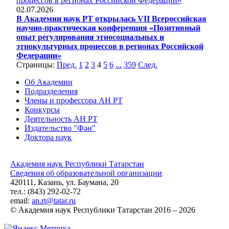
02.07.2026
В Академии наук РТ открылась VII Всероссийская
научно-практическая конференция «Позитивный
опыт регулирования этносоциальных и
этнокультурных процессов в регионах Российской
Федерации»
Страницы:
Пред.
1
2
3
4
5
6
...
359
След.
Об Академии
Подразделения
Члены и профессора АН РТ
Конкурсы
Деятельность АН РТ
Издательство "Фән"
Доктора наук
Академия наук Республики Татарстан
Сведения об образовательной организации
420111, Казань, ул. Баумана, 20
тел.: (843) 292-02-72
email:
an.rt@tatar.ru
© Академия наук Республики Татарстан 2016 – 2026