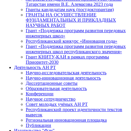
Татарстан имени В.Е. Алемасова 2023 года
Гранты кандидатам наук (постдокторантам)
ГРАНТЫ НА ОСУЩЕСТВЛЕНИЕ
ФУНДАМЕНТАЛЬНЫХ И ПРИКЛАДНЫХ
НАУЧНЫХ РАБОТ
Грант «Поддержка программ развития передовых
инженерных школ»
Республиканский конкурс «Инновация года»
Грант «Поддержка программ развития передовых
инженерных школ республиканского значения»
Грант КНИТУ-КАИ в рамках программы
Приоритет-2030
Деятельность АН РТ
Научно-исследовательская деятельность
Научно-инновационная деятельность
Диссертационные советы
Образовательная деятельность
Конференции
Научное сотрудничество
Совет молодых учёных АН РТ
Республиканский проект идентичности текстов
вывесок
Региональная инновационная площадка
Публикации
Издательство "Фән"