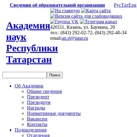
Сведения об образовательной организации
Рус
Тат
Eng
Академия
420111, Казань, ул. Баумана, 20
тел.: (843) 292-02-72, (843) 292-40-34
наук
email:
an.rt@tatar.ru
Республики
Татарстан
Об Академии
Общие сведения
Президент
Президиум
Награды
Нормативные документы
Вакансии
Контакты
Подразделения
Отделения